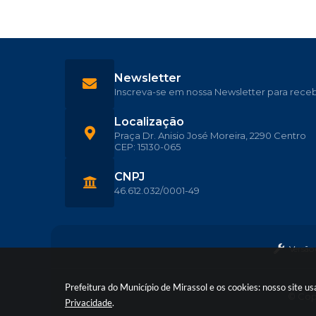
Newsletter
Inscreva-se em nossa Newsletter para rece
Localização
Praça Dr. Anisio José Moreira, 2290 Centro
CEP: 15130-065
CNPJ
46.612.032/0001-49
Versão
Prefeitura do Município de Mirassol e os cookies: nosso site 
© Copy
Privacidade
.