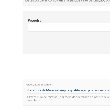
Datas:
As datas consultadas na pesquisa são de Criação / Al
Pesquisa
08/07/2026 às 10h56
Prefeitura de Mirassol amplia qualificação profissional co
A Prefeitura de Mirassol, por meio da secretaria de Assistência
durante o…