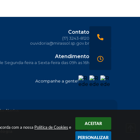
Contato
(17) 3243-8120
ouvidoria@mirassol.sp.gov.br
Atendimento
 Segunda-feira a Sexta-feira das 09h as 16h
Acompanhe a gente!
os Abertos
ACEITAR
oncorda com a nossa
Política de Cookies
e
ologia
PERSONALIZAR