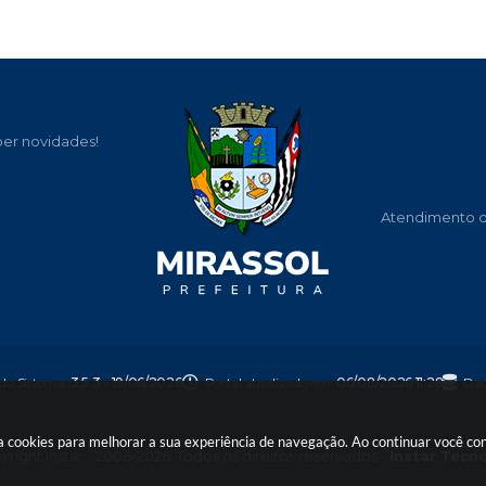
ber novidades!
Atendimento de
 do Sistema:
3.5.3 - 19/06/2026
Portal atualizado em:
06/08/2026 11:28
Dad
usa cookies para melhorar a sua experiência de navegação. Ao continuar você c
right Instar - 2006-2026. Todos os direitos reservados -
Instar Tecn