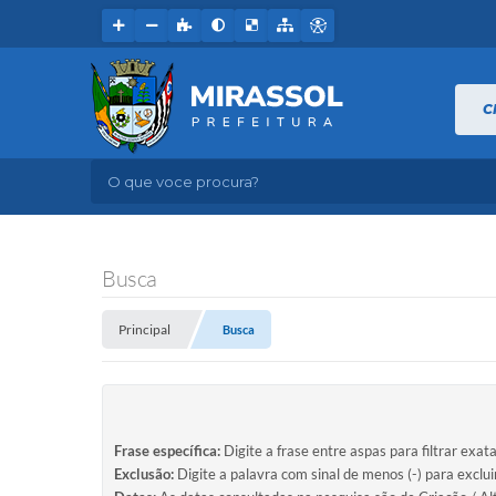
C
O que voce procura?
Busca
Principal
Busca
Frase específica:
Digite a frase entre aspas para filtrar exat
Exclusão:
Digite a palavra com sinal de menos (-) para exclu