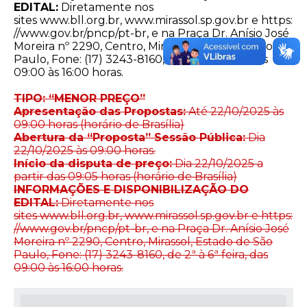
EDITAL:
Diretamente nos
sites
www.bll.org.br
,
www.mirassol.sp.gov.br
e
https:
//www.gov.br/pncp/pt-br
, e na Praça Dr. Anísio José
Moreira nº 2290, Centro, Mirassol, Estado de São
Paulo, Fone: (17) 3243-8160, de 2ª à 6ª feira, das
09:00 às 16:00 horas.
TIPO: “MENOR PREÇO”
Apresentação das Propostas:
Até 22/10/2025 às
09:00 horas (horário de Brasília)
Abertura da “Proposta” Sessão Pública:
Dia
22/10/2025 às 09:00 horas.
Início da disputa de preço:
Dia 22/10/2025 a
partir das 09:05 horas (horário de Brasília)
INFORMAÇÕES E DISPONIBILIZAÇÃO DO
EDITAL:
Diretamente nos
sites
www.bll.org.br
,
www.mirassol.sp.gov.br
e
https:
//www.gov.br/pncp/pt-br
, e na Praça Dr. Anísio José
Moreira nº 2290, Centro, Mirassol, Estado de São
Paulo, Fone: (17) 3243-8160, de 2ª à 6ª feira, das
09:00 às 16:00 horas.