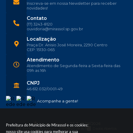
Inscreva-se em nossa Newsletter para receber
novidades!
Contato
(17) 3243-8120
ouvidoria@mirassol.sp.gov.br
Localização
Praça Dr. Anisio José Moreira, 2290 Centro
CEP: 15130-065
Atendimento
Atendimento de Segunda-feira a Sexta-feira das
09h as 16h
CNPJ
46.612.032/0001-49
Acompanhe a gente!
Versão do Sistema:
3.5.3 - 19/06/2026
Prefeitura do Município de Mirassol e os cookies:
Portal atualizado em:
07/08/2026 14:11
Dados Abertos
nosso site usa cookies para melhorar a sua