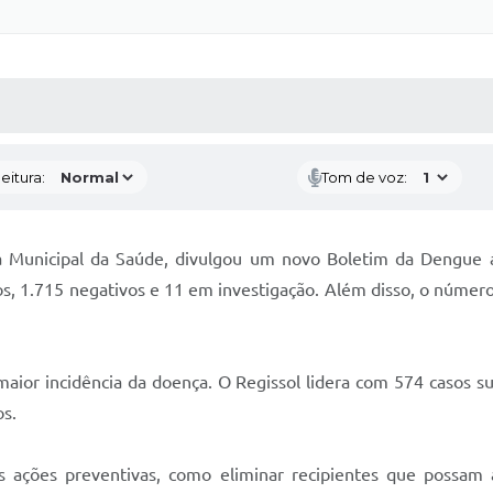
 MÍDIAS
RECEBA NOTÍCIAS
eitura:
Tom de voz:
ia Municipal da Saúde, divulgou um novo Boletim da Dengue 
os, 1.715 negativos e 11 em investigação. Além disso, o númer
aior incidência da doença. O Regissol lidera com 574 casos su
os.
s ações preventivas, como eliminar recipientes que possam