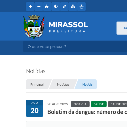
C
O que voce procura?
Notícias
Principal
Notícias
Notícia
AGO
20 AGO 2025
NOTÍCIA
SAÚDE
SAÚDE NO
20
Boletim da dengue: número de c