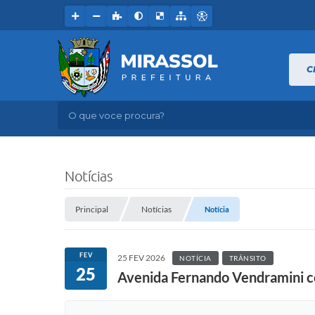
C
O que voce procura?
Notícias
Principal
Notícias
Notícia
FEV
25 FEV 2026
NOTÍCIA
TRÂNSITO
25
Avenida Fernando Vendramini co