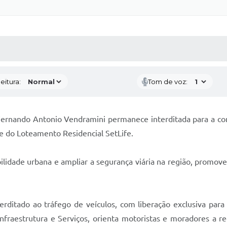
 MÍDIAS
RECEBA NOTÍCIAS
eitura:
Tom de voz:
Fernando Antonio Vendramini permanece interditada para a co
te do Loteamento Residencial SetLife.
lidade urbana e ampliar a segurança viária na região, promove
terditado ao tráfego de veículos, com liberação exclusiva pa
Infraestrutura e Serviços, orienta motoristas e moradores a r