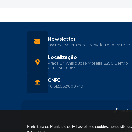
Newsletter
Inscreva-se em nossa Newsletter para rece
Localização
Praça Dr. Anisio José Moreira, 2290 Centro
CEP: 15130-065
CNPJ
46.612.032/0001-49
Versão
Prefeitura do Município de Mirassol e os cookies: nosso site 
© Copy