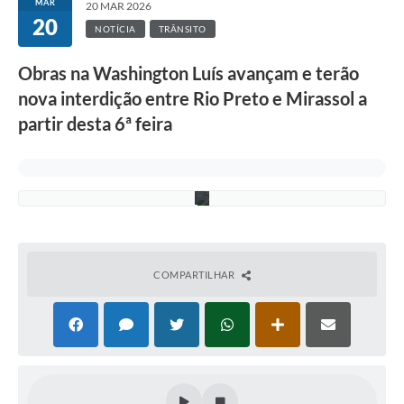
MAR
20 MAR 2026
20
NOTÍCIA
TRÂNSITO
D
Obras na Washington Luís avançam e terão
i
v
nova interdição entre Rio Preto e Mirassol a
u
l
partir desta 6ª feira
g
a
ç
ã
o
COMPARTILHAR