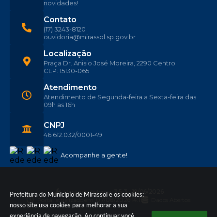
novidades!
Contato
(17) 3243-8120
ouvidoria@mirassol.sp.gov.br
Localização
Praça Dr. Anisio José Moreira, 2290 Centro
CEP: 15130-065
Atendimento
Atendimento de Segunda-feira a Sexta-feira das
09h as 16h
CNPJ
46.612.032/0001-49
Acompanhe a gente!
Versão do Sistema:
3.5.3 - 19/06/2026
Prefeitura do Município de Mirassol e os cookies:
Portal atualizado em:
07/08/2026 14:11
Dados Abertos
nosso site usa cookies para melhorar a sua
experiência de navegação. Ao continuar você