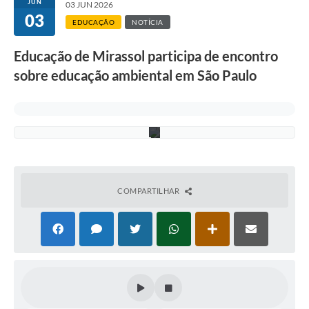
t
JUN
03 JUN 2026
u
03
r
EDUCAÇÃO
NOTÍCIA
a
d
Educação de Mirassol participa de encontro
o
e
sobre educação ambiental em São Paulo
v
e
n
t
o
COMPARTILHAR