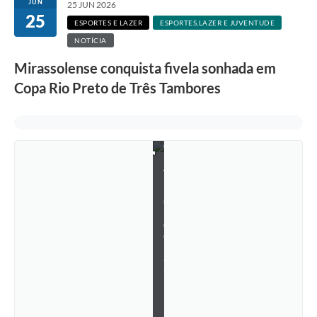
JUN
25 JUN 2026
25
ESPORTES E LAZER
ESPORTES,LAZER E JUVENTUDE
NOTÍCIA
Mirassolense conquista fivela sonhada em
Copa Rio Preto de Três Tambores
F
o
n
t
e
:
Á
l
b
u
m
d
e
F
a
m
í
l
i
a