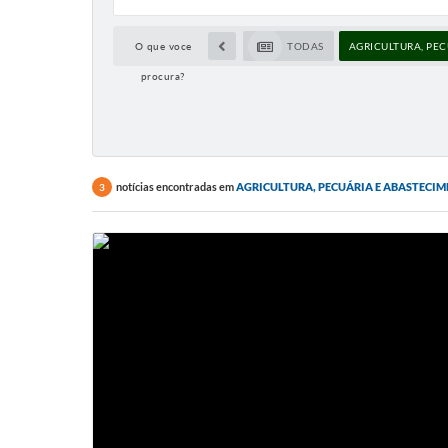
O que voce
TODAS
AGRICULTURA, PE
procura?
notícias encontradas em
AGRICULTURA, PECUÁRIA E ABASTECI
3