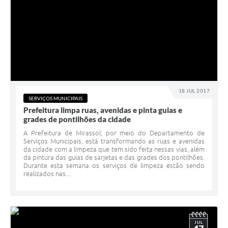
18 JUL 2017
SERVIÇOS MUNICIPAIS
Prefeitura limpa ruas, avenidas e pinta guias e
grades de pontilhões da cidade
A Prefeitura de Mirassol, por meio do Departamento de
Serviços Municipais, está transformando as ruas e avenidas
da cidade com a limpeza que tem sido feita nessas vias, além
da pintura das guias de sarjetas e das grades dos pontilhões.
Durante esta semana os serviços de limpeza estão sendo
realizados nas...
JUL