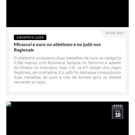
19 JUL 2017
ESPORTES E LAZER
Mirassol é ouro no atletismo e no judô nos
Regionais
O atletismo conquistou duas medalhas de ouro na categoria
5.000 metros com Rosimeire Santana no feminino e Ademir
de Oliveira no masculino, hoje (19), na 61º edição dos Jogos
Regionais, em Andradina. E o judô foi destaque conquistando
duas medalhas de ouro e três de bronze após os atletas
vencerem as lutas...
JUL
18