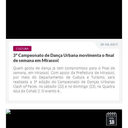
18 JUL 2017
CULTURA
3º Campeonato de Dança Urbana movimenta o final
de semana em Mirassol
Quem gosta de dança já tem compromisso para o final de
semana, em Mirassol. Com apoio da Prefeitura de Mirassol,
por meio do Departamento de Cultura e Turismo, será
realizada a 3ª edição do Campeonato de Danças Urbanas
Clash of Faces, no sábado (22) e no domingo (23), na Quadra
Azul da Cohab 2. O evento é...
JUL
18