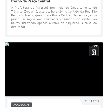
trecho da Praça Central
A Prefeitura de Mirassol, por meio do Departamento de
Trânsito (Detrami), alterou, hoje (24), o sentido da Rua São
Pedro no trecho que corta a Praça Central. Neste local, a rua
passou a seguir exclusivamente o sentido do centro ao
bairro, utilizando apenas a faixa da esquerda. A faixa da
direita foi...
JUL
21
21 JUL 2017
AÇÃO SOCIAL