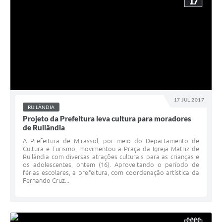
17
17 JUL 2017
RUILÂNDIA
Projeto da Prefeitura leva cultura para moradores
de Ruilândia
A Prefeitura de Mirassol, por meio do Departamento de
Cultura e Turismo, movimentou a Praça da Igreja Matriz de
Ruilândia com diversas atrações culturais para as crianças e
os adolescentes, ontem (16). Aproveitando o período de
férias escolares, a prefeitura, com coordenação artística da
Fernando Cruz...