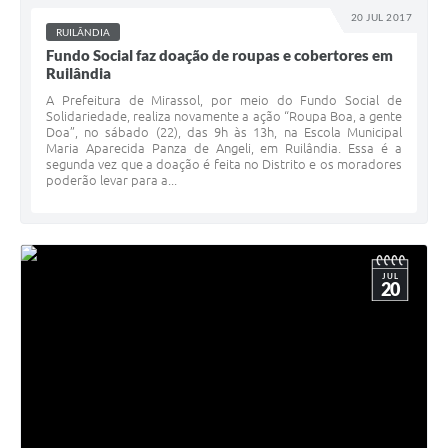
20 JUL 2017
RUILÂNDIA
Fundo Social faz doação de roupas e cobertores em
Ruilândia
A Prefeitura de Mirassol, por meio do Fundo Social de
Solidariedade, realiza novamente a ação “Roupa Boa, a gente
Doa”, no sábado (22), das 9h às 13h, na Escola Municipal
Maria Aparecida Panza de Angeli, em Ruilândia. Essa é a
segunda vez que a doação é feita no Distrito e os moradores
poderão levar para a...
JUL
20