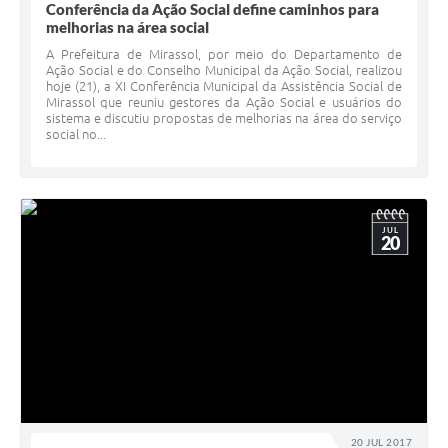
Conferência da Ação Social define caminhos para
melhorias na área social
A Prefeitura de Mirassol, por meio do Departamento de
Ação Social e do Conselho Municipal da Ação Social, realizou
hoje (21), a XI Conferência Municipal da Assistência Social de
Mirassol que reuniu gestores da Ação Social e usuários do
sistema e discutiu propostas de melhorias na área do serviço
social no...
JUL
20
20 JUL 2017