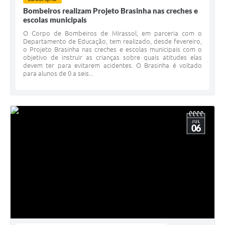
Bombeiros realizam Projeto Brasinha nas creches e
escolas municipais
O Corpo de Bombeiros de Mirassol, em parceria com o
Departamento de Educação, tem realizado, desde fevereiro,
o Projeto Brasinha nas creches e escolas municipais com o
objetivo de instruir as crianças sobre quais atitudes elas
devem ter para evitarem acidentes. O Brasinha é voltado
para alunos de 0 a seis...
JUL
06