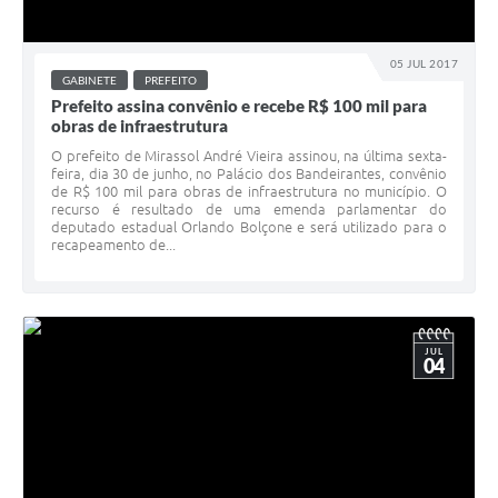
05 JUL 2017
GABINETE
PREFEITO
Prefeito assina convênio e recebe R$ 100 mil para
obras de infraestrutura
O prefeito de Mirassol André Vieira assinou, na última sexta-
feira, dia 30 de junho, no Palácio dos Bandeirantes, convênio
de R$ 100 mil para obras de infraestrutura no município. O
recurso é resultado de uma emenda parlamentar do
deputado estadual Orlando Bolçone e será utilizado para o
recapeamento de...
JUL
04