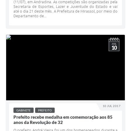
(11/07), em Andradina. As competições são organizadas pela
Secretaria de Esportes, Lazer e Juventude do Estado e vai
até o dia 21 deste mês. A Prefeitura de Mirassol, por meio do
Departamento de...
JUL
10
10 JUL 2017
GABINETE
PREFEITO
Prefeito recebe medalha em comemoração aos 85
anos da Revolução de 32
O prefeito André Vieira foi um dos homenageados durante a