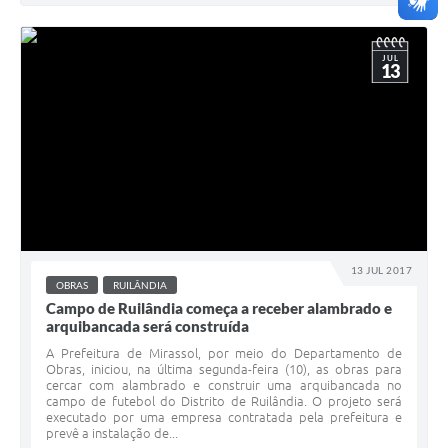
JUL
13
13 JUL 2017
OBRAS
RUILÂNDIA
Campo de Ruilândia começa a receber alambrado e
arquibancada será construída
A Prefeitura de Mirassol, por meio do Departamento de
Obras, iniciou, na última segunda-feira (10), as obras para
cercar com alambrado e construir uma arquibancada no
campo de futebol do Distrito de Ruilândia. O projeto será
executado por uma empresa contratada pela prefeitura e
prevê a instalação de...