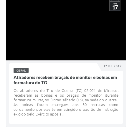
JUL
17
17 JUL 2017
GERAL
Atiradores recebem braçais de monitor e boinas em
formatura do TG
Os atiradores do Tiro de Guerra (TG) 02-021 de Mirassol
receberam as boinas e os braçais de monitor durante
formatura militar, no último sábado (15), na sede do quartel.
As boinas foram entregues aos 50 recrutas como
coroamento por eles terem atingido o padrão de instrução
exigido pelo Exército após a...