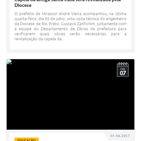
Diocese
O prefeito de Mirassol André Vieira acompanhou, na última
quarta-feira, dia 05 de julho, uma visita técnica do engenheiro
da Diocese de Rio Preto, Gustavo Zanforlim, juntamente com
a equipe do Departamento de Obras da prefeitura para
verificarem quais obras serão necessárias para a
revitalização da capela da...
JUL
07
07 JUL 2017
EDUCAÇÃO