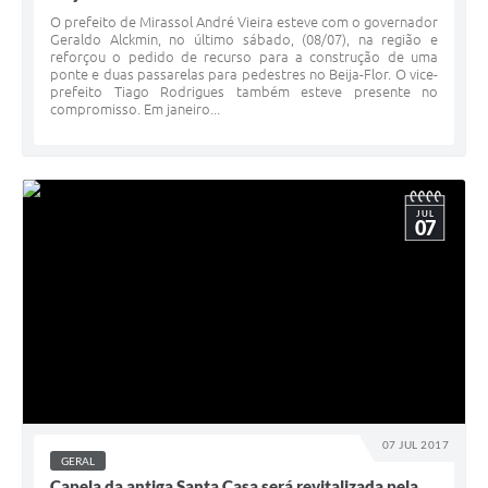
O prefeito de Mirassol André Vieira esteve com o governador
Geraldo Alckmin, no último sábado, (08/07), na região e
reforçou o pedido de recurso para a construção de uma
ponte e duas passarelas para pedestres no Beija-Flor. O vice-
prefeito Tiago Rodrigues também esteve presente no
compromisso. Em janeiro...
JUL
07
07 JUL 2017
GERAL
Capela da antiga Santa Casa será revitalizada pela