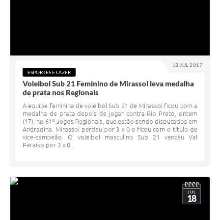
18 JUL 2017
ESPORTES E LAZER
Voleibol Sub 21 Feminino de Mirassol leva medalha
de prata nos Regionais
A equipe feminina de voleibol Sub 21 de Mirassol ficou com a
medalha de prata depois de jogar contra Rio Preto, ontem
(17), no 61º Jogos Regionais, que estão sendo disputados em
Andradina. Mirassol perdeu por 3 x 0 e ficou com o título de
vice-campeão. O voleibol masculino Sub 21 venceu Val
Paraíso por 3 x 0...
JUL
18