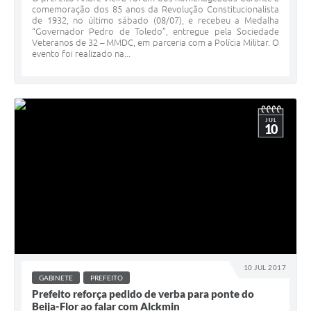
comemoração dos 85 anos da Revolução Constitucionalista
de 1932, no último sábado (08/07), e recebeu a Medalha
“Governador Pedro de Toledo”, entregue pela Sociedade
Veteranos de 32 – MMDC, em parceria com a Polícia Militar. O
evento foi realizado na...
JUL
10
10 JUL 2017
GABINETE
PREFEITO
Prefeito reforça pedido de verba para ponte do
Beija-Flor ao falar com Alckmin