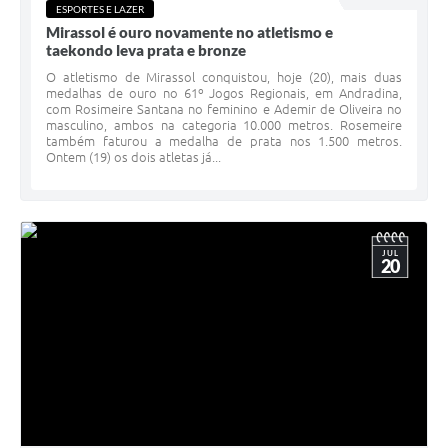
ESPORTES E LAZER
Mirassol é ouro novamente no atletismo e
taekondo leva prata e bronze
O atletismo de Mirassol conquistou, hoje (20), mais duas
medalhas de ouro no 61º Jogos Regionais, em Andradina,
com Rosimeire Santana no feminino e Ademir de Oliveira no
masculino, ambos na categoria 10.000 metros. Rosemeire
também faturou a medalha de prata nos 1.500 metros.
Ontem (19) os dois atletas já...
JUL
20