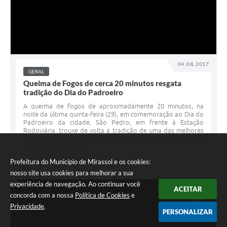
04 JUL 2017
GERAL
Queima de Fogos de cerca 20 minutos resgata
tradição do Dia do Padroeiro
A queima de fogos de aproximadamente 20 minutos, na
noite da última quinta-feira (29), em comemoração ao Dia do
Padroeiro da cidade, São Pedro, em frente à Estação
Rodoviária, trouxe de volta a tradição de uma das melhores
festas religiosas da região, após 5 anos sem o espetáculo. O
show pirotécnico sem...
Prefeitura do Município de Mirassol e os cookies:
nosso site usa cookies para melhorar a sua
experiência de navegação. Ao continuar você
ACEITAR
concorda com a nossa
Política de Cookies
e
JUL
04
Privacidade
.
PERSONALIZAR