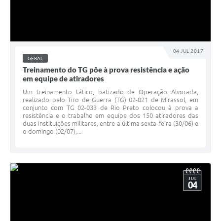
04 JUL 2017
GERAL
Treinamento do TG põe à prova resistência e ação
em equipe de atiradores
Um treinamento tático, batizado de Operação Alvorada,
realizado pelo Tiro de Guerra (TG) 02-021 de Mirassol, em
conjunto com TG 02-033 de Rio Preto colocou à prova a
resistência e o trabalho em equipe dos 150 atiradores das
duas instituições militares, entre a última sexta-feira (30/06) e
o domingo (02/07),...
JUL
04