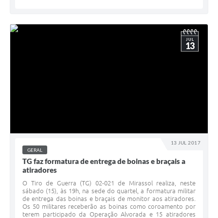
JUL
13
13 JUL 2017
GERAL
TG faz formatura de entrega de boinas e braçais a
atiradores
O Tiro de Guerra (TG) 02-021 de Mirassol realiza, neste
sábado (15), às 19h, na sede do quartel, a formatura militar
de entrega das boinas e braçais de monitor aos atiradores.
Os 50 militares receberão as boinas como coroamento por
terem participado da Operação Alvorada e 15 atiradores