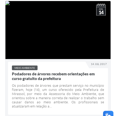
JUL
14
14 JUL 2017
MEIO AMBIENTE
Podadores de árvores recebem orientações em
curso gratuito da prefeitura
Os podadores de árvores que prestam serviço no município
fizeram, hoje (14), um curso oferecido pela Prefeitura de
Mirassol, por meio da Assessoria do Meio Ambiente, que
orientou sobre a maneira correta de realizar o trabalho sem
causar danos ao meio ambiente. Os profissionais se
atualizaram em relação a...