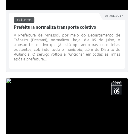
05 JUL 2017
TRÂNSITO
Prefeitura normaliza transporte coletivo
A Prefeitura de Mirassol, por meio do Departamento de
Trânsito (Detrami), normalizou hoje, dia 05 de julho, o
transporte coletivo que já está operando nas cinco linhas
existentes, cobrindo todo o município, além do Distrito de
Ruilândia. O serviço voltou a funcionar em todas as linhas
após a prefeitura...
JUL
05