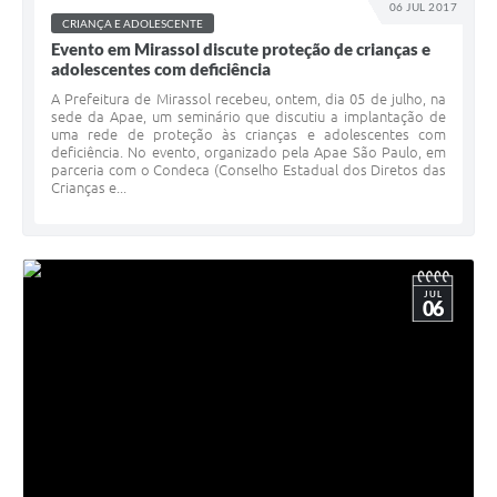
06 JUL 2017
CRIANÇA E ADOLESCENTE
Evento em Mirassol discute proteção de crianças e
adolescentes com deficiência
A Prefeitura de Mirassol recebeu, ontem, dia 05 de julho, na
sede da Apae, um seminário que discutiu a implantação de
uma rede de proteção às crianças e adolescentes com
deficiência. No evento, organizado pela Apae São Paulo, em
parceria com o Condeca (Conselho Estadual dos Diretos das
Crianças e...
JUL
06