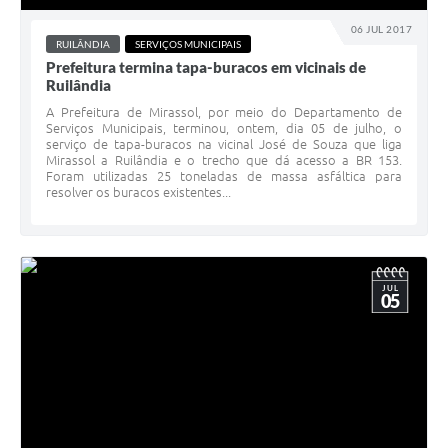
06 JUL 2017
RUILÂNDIA
SERVIÇOS MUNICIPAIS
Prefeitura termina tapa-buracos em vicinais de
Ruilândia
A Prefeitura de Mirassol, por meio do Departamento de
Serviços Municipais, terminou, ontem, dia 05 de julho, o
serviço de tapa-buracos na vicinal José de Souza que liga
Mirassol a Ruilândia e o trecho que dá acesso a BR 153.
Foram utilizadas 25 toneladas de massa asfáltica para
resolver os buracos existentes...
JUL
05