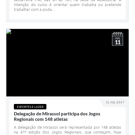
intenção do curso é orientar quem trabalha ou pretende
trabalhar com a poda...
JUL
11
11 JUL 2017
ESPORTES E LAZER
Delegação de Mirassol participa dos Jogos
Regionais com 148 atletas
A delegação de Mirassol será representada por 148 atletas
na 61ª edição dos Jogos Regionais, que começam, hoje