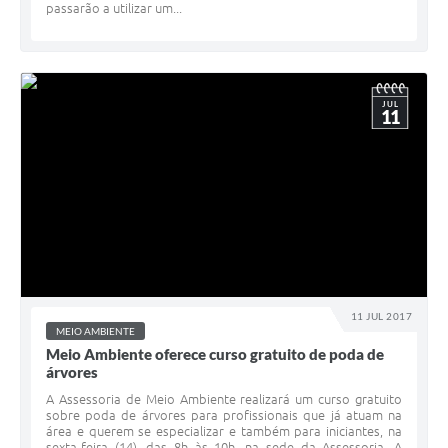
passarão a utilizar um...
JUL
11
11 JUL 2017
MEIO AMBIENTE
Meio Ambiente oferece curso gratuito de poda de
árvores
A Assessoria de Meio Ambiente realizará um curso gratuito
sobre poda de árvores para profissionais que já atuam na
área e querem se especializar e também para iniciantes, na
sexta-feira (14), das 8h às 10h, na sede da Assessoria. A