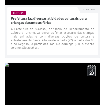
20 JUL 2017
CULTURA
Prefeitura faz diversas atividades culturais para
crianças durante as férias
A Prefeitura de Mirassol, por meio do Departamento de
Cultura e Turismo, vai deixar as férias escolares das crianças
mais animadas e com diversas opções de cultura e
entretenimento Santa Rita, neste sábado (22), a partir das 8h
e no Regissol, a partir das 14h. No domingo (23), o evento
será no São José, a...
JUL
20