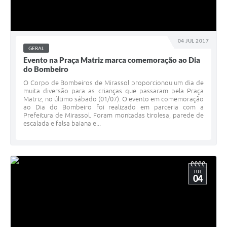
04 JUL 2017
GERAL
Evento na Praça Matriz marca comemoração ao Dia
do Bombeiro
O Corpo de Bombeiros de Mirassol proporcionou um dia de
muita diversão para as crianças que passaram pela Praça
Matriz, no último sábado (01/07). O evento em comemoração
ao Dia do Bombeiro foi realizado em parceria com a
Prefeitura de Mirassol. Foram montadas tirolesa, parede de
escalada e falsa baiana e...
JUL
04