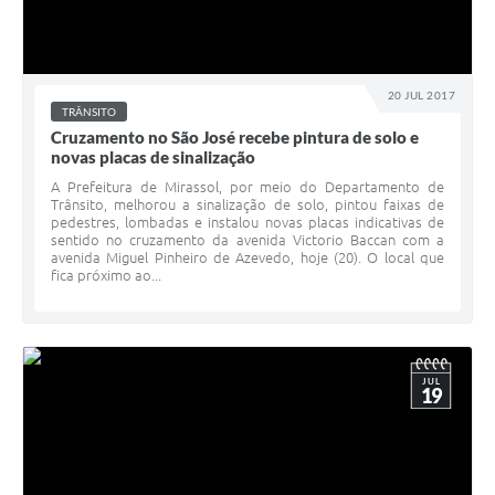
20 JUL 2017
TRÂNSITO
Cruzamento no São José recebe pintura de solo e
novas placas de sinalização
A Prefeitura de Mirassol, por meio do Departamento de
Trânsito, melhorou a sinalização de solo, pintou faixas de
pedestres, lombadas e instalou novas placas indicativas de
sentido no cruzamento da avenida Victorio Baccan com a
avenida Miguel Pinheiro de Azevedo, hoje (20). O local que
fica próximo ao...
JUL
19