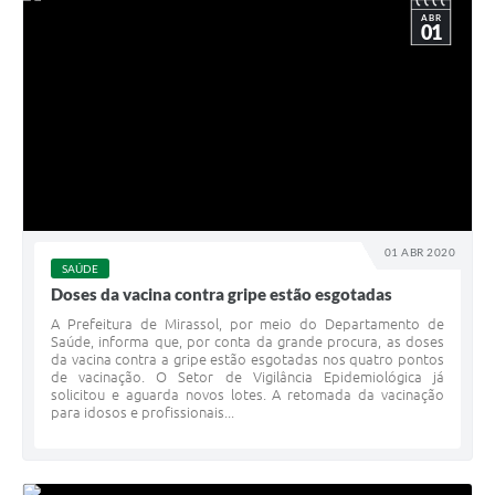
ABR
01
01 ABR 2020
SAÚDE
Doses da vacina contra gripe estão esgotadas
A Prefeitura de Mirassol, por meio do Departamento de
Saúde, informa que, por conta da grande procura, as doses
da vacina contra a gripe estão esgotadas nos quatro pontos
de vacinação. O Setor de Vigilância Epidemiológica já
solicitou e aguarda novos lotes. A retomada da vacinação
para idosos e profissionais...