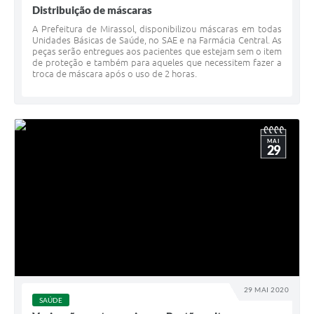
Distribuição de máscaras
A Prefeitura de Mirassol, disponibilizou máscaras em todas
Unidades Básicas de Saúde, no SAE e na Farmácia Central. As
peças serão entregues aos pacientes que estejam sem o item
de proteção e também para aqueles que necessitem fazer a
troca de máscara após o uso de 2 horas.
MAI
29
29 MAI 2020
SAÚDE