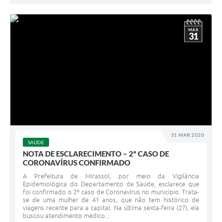
MAR
31
31 MAR 2020
SAÚDE
NOTA DE ESCLARECIMENTO – 2º CASO DE
CORONAVÍRUS CONFIRMADO
A Prefeitura de Mirassol, por meio da Vigilância
Epidemiológica do Departamento de Saúde, esclarece que
foi confirmado o 2º caso de Coronavírus no município. Trata-
se de uma mulher de 41 anos, que não tem histórico de
viagens recente para a capital. Na última sexta-feira (27), ela
buscou atendimento médico...