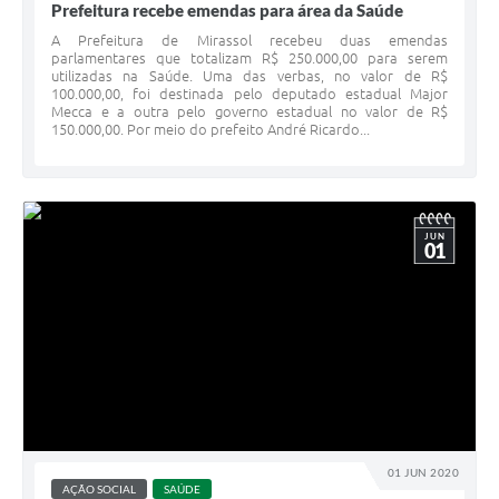
Prefeitura recebe emendas para área da Saúde
A Prefeitura de Mirassol recebeu duas emendas
parlamentares que totalizam R$ 250.000,00 para serem
utilizadas na Saúde. Uma das verbas, no valor de R$
100.000,00, foi destinada pelo deputado estadual Major
Mecca e a outra pelo governo estadual no valor de R$
150.000,00. Por meio do prefeito André Ricardo...
JUN
01
01 JUN 2020
AÇÃO SOCIAL
SAÚDE