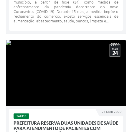
município, a partir de hoje (24), como medida de
enfrentamento da pandemia decorrente do novo
Coronavírus (COVID-19). Durante 15 dias, a medida impõe o
fechamento do comércio, exceto serviços essenciais de
alimentação, abastecimento, saúde, bancos, limpeza e...
MAR
24
24 MAR 2020
SAÚDE
PREFEITURA RESERVA DUAS UNIDADES DE SAÚDE
PARA ATENDIMENTO DE PACIENTES COM