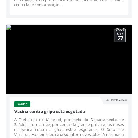
curricular e comprovação...
MAR
27
27 MAR 2020
SAÚDE
Vacina contra gripe está esgotada
A Prefeitura de Mirassol, por meio do Departamento de
Saúde, informa que, por conta da grande procura, as doses
da vacina contra a gripe estão esgotadas. O Setor de
Vigilância Epidemiológica já solicitou novos lotes. A retomada