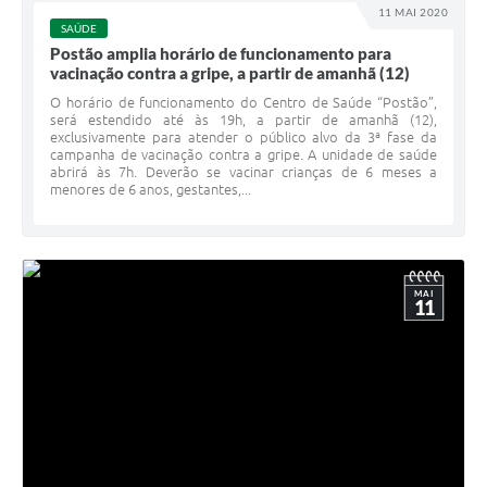
11 MAI 2020
SAÚDE
Postão amplia horário de funcionamento para
vacinação contra a gripe, a partir de amanhã (12)
O horário de funcionamento do Centro de Saúde “Postão”,
será estendido até às 19h, a partir de amanhã (12),
exclusivamente para atender o público alvo da 3ª fase da
campanha de vacinação contra a gripe. A unidade de saúde
abrirá às 7h. Deverão se vacinar crianças de 6 meses a
menores de 6 anos, gestantes,...
MAI
11