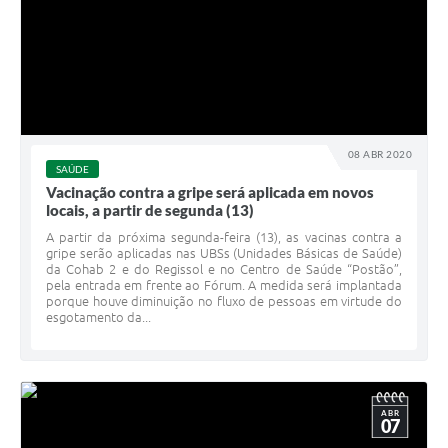
08 ABR 2020
SAÚDE
Vacinação contra a gripe será aplicada em novos
locais, a partir de segunda (13)
A partir da próxima segunda-feira (13), as vacinas contra a
gripe serão aplicadas nas UBSs (Unidades Básicas de Saúde)
da Cohab 2 e do Regissol e no Centro de Saúde “Postão”,
pela entrada em frente ao Fórum. A medida será implantada
porque houve diminuição no fluxo de pessoas em virtude do
esgotamento da...
ABR
07