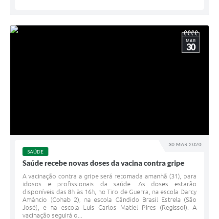
MAR
30
30 MAR 2020
SAÚDE
Saúde recebe novas doses da vacina contra gripe
A vacinação contra a gripe será retomada amanhã (31), para
idosos e profissionais da saúde. As doses estarão
disponíveis das 8h às 16h, no Tiro de Guerra, na escola Darcy
Amâncio (Cohab 2), na escola Cândido Brasil Estrela (São
José), e na escola Luis Carlos Matiel Pires (Regissol). A
vacinação seguirá o...