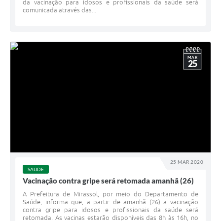
da vacinação para idosos e profissionais da saúde será
comunicada através das...
MAR
25
25 MAR 2020
SAÚDE
Vacinação contra gripe será retomada amanhã (26)
A Prefeitura de Mirassol, por meio do Departamento de
Saúde, informa que, a partir de amanhã (26) a vacinação
contra gripe para idosos e profissionais da saúde será
retomada. As vacinas estarão disponíveis das 8h às 16h, no