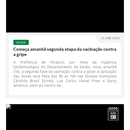
15 ABR 2020
SAÚDE
Começa amanhã segunda etapa da vacinação contra
a gripe
A Prefeitura de Mirassol, por meio da Vigilância
Epidemiológica do Departamento de Saúde, inicia, amanhã
(16), a segunda fase da vacinação contra a gripe. A aplicação
das doses será feita das 8h às 16h nas Escolas Municipais
Cândido Brasil Estrela, Luís Carlos Matiel Pires e Darcy
Amâncio, além do Centro de...
ABR
08