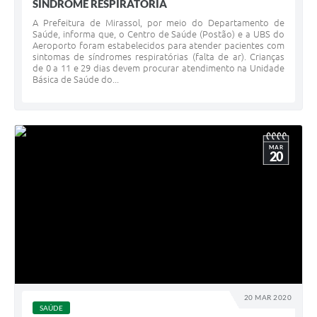
SÍNDROME RESPIRATÓRIA
A Prefeitura de Mirassol, por meio do Departamento de
Saúde, informa que, o Centro de Saúde (Postão) e a UBS do
Aeroporto foram estabelecidos para atender pacientes com
sintomas de síndromes respiratórias (falta de ar). Crianças
de 0 a 11 e 29 dias devem procurar atendimento na Unidade
Básica de Saúde do...
MAR
20
20 MAR 2020
SAÚDE