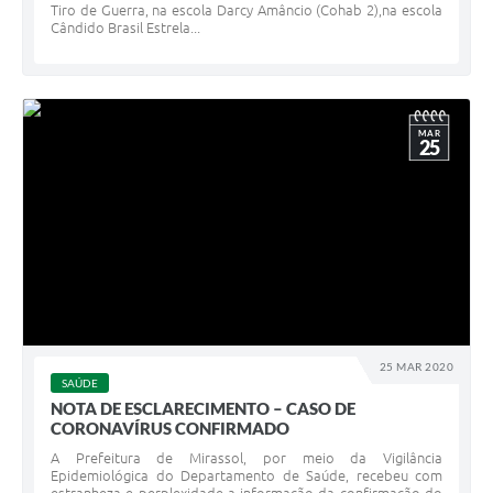
Tiro de Guerra, na escola Darcy Amâncio (Cohab 2),na escola
Cândido Brasil Estrela...
MAR
25
25 MAR 2020
SAÚDE
NOTA DE ESCLARECIMENTO – CASO DE
CORONAVÍRUS CONFIRMADO
A Prefeitura de Mirassol, por meio da Vigilância
Epidemiológica do Departamento de Saúde, recebeu com