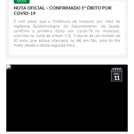
SAÚDE
NOTA OFICIAL – CONFIRMADO 1º ÓBITO POR
COVID-19
É com pesar que a Prefeitura de Mirassol, por meio da
Vigilância Epidemiológica do Departamento de Saúde,
confirma o primeiro óbito por Covid-19 no município,
ocorrido na noite de ontem (13). Trata-se de um homem de
82 anos, que estava internado no HB, em São José do Rio
Preto desde a última segunda-feira...
MAI
11