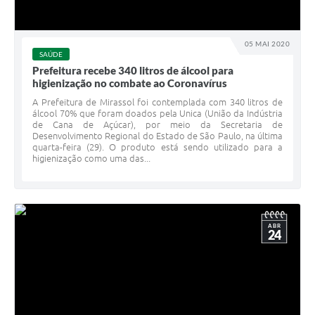
05 MAI 2020
SAÚDE
Prefeitura recebe 340 litros de álcool para
higienização no combate ao Coronavírus
A Prefeitura de Mirassol foi contemplada com 340 litros de
álcool 70% que foram doados pela Unica (União da Indústria
de Cana de Açúcar), por meio da Secretaria de
Desenvolvimento Regional do Estado de São Paulo, na última
quarta-feira (29). O produto está sendo utilizado para a
higienização como uma das...
ABR
24