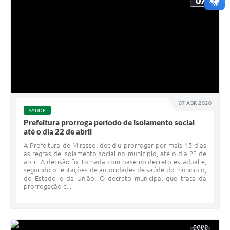
07
07 ABR 2020
SAÚDE
Prefeitura prorroga período de isolamento social
até o dia 22 de abril
A Prefeitura de Mirassol decidiu prorrogar por mais 15 dias
as regras de isolamento social no município, até o dia 22 de
abril. A decisão foi tomada com base no decreto estadual e,
seguindo orientações de autoridades de saúde do município,
do Estado e da União. O decreto municipal que trata da
prorrogação é...