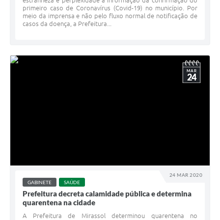
estranheza e perplexidade a informação da confirmação do
primeiro caso de Coronavírus (Covid-19) no município. Por
meio da imprensa e não pelo fluxo normal de notificação de
casos da doença, a Prefeitura...
MAR
24
24 MAR 2020
GABINETE
SAÚDE
Prefeitura decreta calamidade pública e determina
quarentena na cidade
A Prefeitura de Mirassol determinou quarentena no