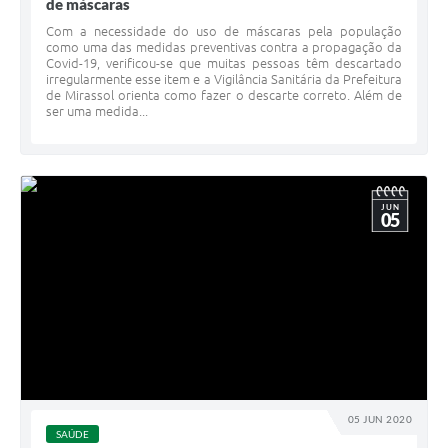
de máscaras
Com a necessidade do uso de máscaras pela população
como uma das medidas preventivas contra a propagação da
Covid-19, verificou-se que muitas pessoas têm descartado
irregularmente esse item e a Vigilância Sanitária da Prefeitura
de Mirassol orienta como fazer o descarte correto. Além de
ser uma medida...
JUN
05
05 JUN 2020
SAÚDE