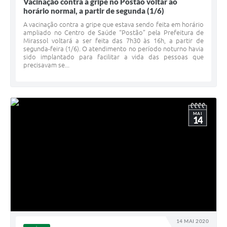
Vacinação contra a gripe no Postão voltar ao
horário normal, a partir de segunda (1/6)
A vacinação contra a gripe que estava sendo feita em horário
ampliado no Centro de Saúde “Postão” pela Prefeitura de
Mirassol voltará a ser feita das 7h30 às 16h, a partir de
segunda-feira (1/6). O atendimento no período noturno havia
sido implantado para facilitar a vida das pessoas que
precisavam se...
MAI
14
14 MAI 2020