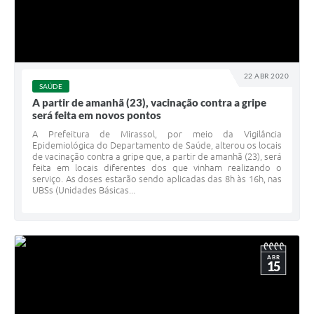
22 ABR 2020
SAÚDE
A partir de amanhã (23), vacinação contra a gripe
será feita em novos pontos
A Prefeitura de Mirassol, por meio da Vigilância
Epidemiológica do Departamento de Saúde, alterou os locais
de vacinação contra a gripe que, a partir de amanhã (23), será
feita em locais diferentes dos que vinham realizando o
serviço. As doses estarão sendo aplicadas das 8h às 16h, nas
UBSs (Unidades Básicas...
ABR
15