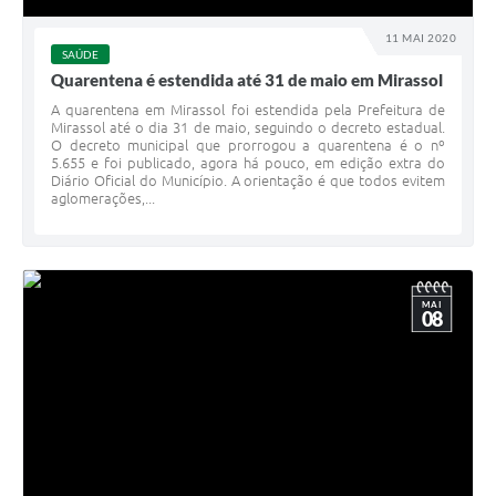
11 MAI 2020
SAÚDE
Quarentena é estendida até 31 de maio em Mirassol
A quarentena em Mirassol foi estendida pela Prefeitura de
Mirassol até o dia 31 de maio, seguindo o decreto estadual.
O decreto municipal que prorrogou a quarentena é o nº
5.655 e foi publicado, agora há pouco, em edição extra do
Diário Oficial do Município. A orientação é que todos evitem
aglomerações,...
MAI
08