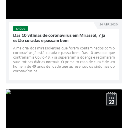
24 ABR 2020
SAÚDE
Das 10 vítimas de coronavírus em Mirassol, 7 já
estão curadas e passam bem
A maioria dos mirassolenses que foram contaminados com o
coronavírus já está curada e passa bem. Das 10 pessoas que
contraíram a Covid-19, 7 já superaram a doença e retomaram
suas rotinas diárias normais. O primeiro caso de cura é de um
homem de 49 anos de idade que apresentou os sintomas do
coronavírus na...
ABR
22