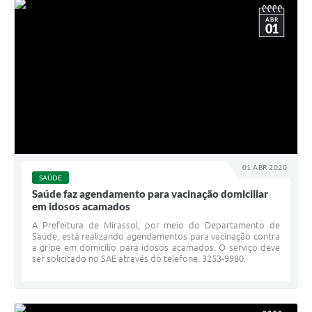
ABR
01
01 ABR 2020
SAÚDE
Saúde faz agendamento para vacinação domiciliar
em idosos acamados
A Prefeitura de Mirassol, por meio do Departamento de
Saúde, está realizando agendamentos para vacinação contra
a gripe em domicílio para idosos acamados. O serviço deve
ser solicitado no SAE através do telefone: 3253-9980.