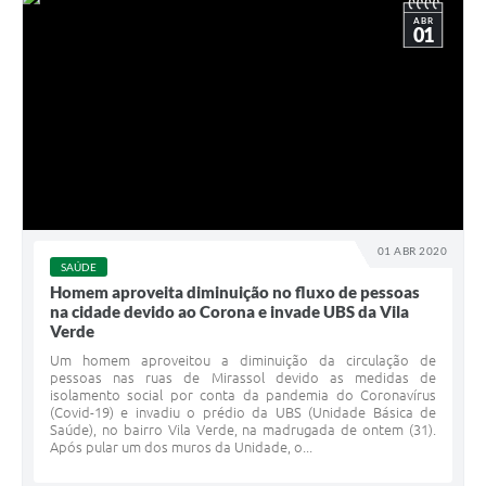
ABR
01
01 ABR 2020
SAÚDE
Homem aproveita diminuição no fluxo de pessoas
na cidade devido ao Corona e invade UBS da Vila
Verde
Um homem aproveitou a diminuição da circulação de
pessoas nas ruas de Mirassol devido as medidas de
isolamento social por conta da pandemia do Coronavírus
(Covid-19) e invadiu o prédio da UBS (Unidade Básica de
Saúde), no bairro Vila Verde, na madrugada de ontem (31).
Após pular um dos muros da Unidade, o...