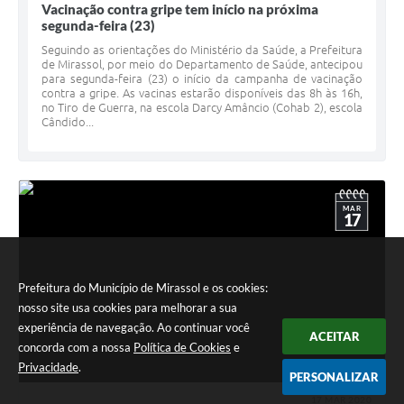
Vacinação contra gripe tem início na próxima
segunda-feira (23)
Seguindo as orientações do Ministério da Saúde, a Prefeitura
de Mirassol, por meio do Departamento de Saúde, antecipou
para segunda-feira (23) o início da campanha de vacinação
contra a gripe. As vacinas estarão disponíveis das 8h às 16h,
no Tiro de Guerra, na escola Darcy Amâncio (Cohab 2), escola
Cândido...
MAR
17
Prefeitura do Município de Mirassol e os cookies:
nosso site usa cookies para melhorar a sua
experiência de navegação. Ao continuar você
ACEITAR
concorda com a nossa
Política de Cookies
e
Privacidade
.
PERSONALIZAR
17 MAR 2020