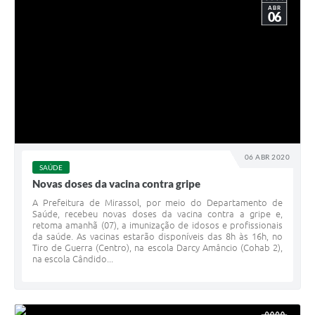
ABR
06
06 ABR 2020
SAÚDE
Novas doses da vacina contra gripe
A Prefeitura de Mirassol, por meio do Departamento de
Saúde, recebeu novas doses da vacina contra a gripe e,
retoma amanhã (07), a imunização de idosos e profissionais
da saúde. As vacinas estarão disponíveis das 8h às 16h, no
Tiro de Guerra (Centro), na escola Darcy Amâncio (Cohab 2),
na escola Cândido...