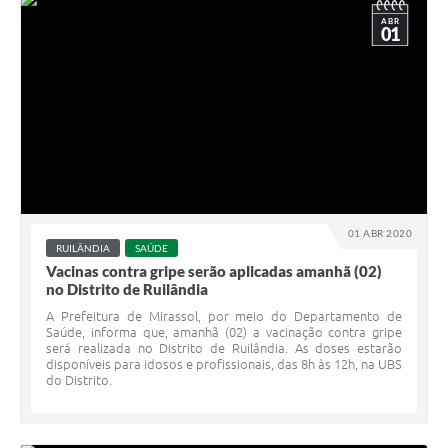
ABR
01
01 ABR 2020
RUILÂNDIA
SAÚDE
Vacinas contra gripe serão aplicadas amanhã (02)
no Distrito de Ruilândia
A Prefeitura de Mirassol, por meio do Departamento de
Saúde, informa que, amanhã (02) a vacinação contra gripe
será realizada no Distrito de Ruilândia. As doses estarão
disponíveis para idosos e profissionais, das 8h às 12h, na UBS
do Distrito.