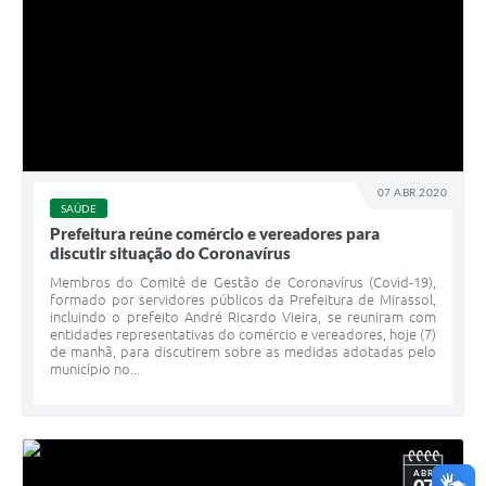
07 ABR 2020
SAÚDE
Prefeitura reúne comércio e vereadores para
discutir situação do Coronavírus
Membros do Comitê de Gestão de Coronavírus (Covid-19),
formado por servidores públicos da Prefeitura de Mirassol,
incluindo o prefeito André Ricardo Vieira, se reuniram com
entidades representativas do comércio e vereadores, hoje (7)
de manhã, para discutirem sobre as medidas adotadas pelo
município no...
ABR