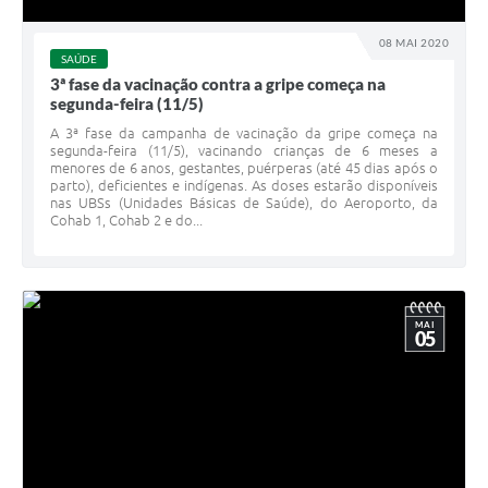
08 MAI 2020
SAÚDE
3ª fase da vacinação contra a gripe começa na
segunda-feira (11/5)
A 3ª fase da campanha de vacinação da gripe começa na
segunda-feira (11/5), vacinando crianças de 6 meses a
menores de 6 anos, gestantes, puérperas (até 45 dias após o
parto), deficientes e indígenas. As doses estarão disponíveis
nas UBSs (Unidades Básicas de Saúde), do Aeroporto, da
Cohab 1, Cohab 2 e do...
MAI
05