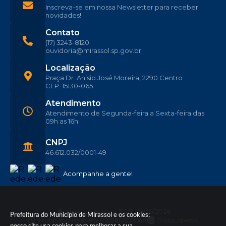
Inscreva-se em nossa Newsletter para receber
novidades!
Contato
(17) 3243-8120
ouvidoria@mirassol.sp.gov.br
Localização
Praça Dr. Anisio José Moreira, 2290 Centro
CEP: 15130-065
Atendimento
Atendimento de Segunda-feira a Sexta-feira das
09h as 16h
CNPJ
46.612.032/0001-49
Acompanhe a gente!
Versão do Sistema:
3.5.3 - 19/06/2026
Prefeitura do Município de Mirassol e os cookies:
Portal atualizado em:
07/08/2026 14:11
Dados Abertos
nosso site usa cookies para melhorar a sua