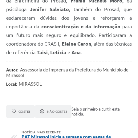
da enfermeira do Prosad,
Frania Michele Moro,
da
psicóloga
Jenifer Salviato
, também do Prosad, que
esclareceram dúvidas dos jovens e reforçaram a
importância da
conscientização e da informação
para
um futuro mais seguro e equilibrado. Participaram a
coordenadora do CRAS I,
Elaine Ceron
, além das técnicas
de referência
Taisi
,
Letícia
e
Ana
.
Assessoria de Imprensa da Prefeitura do Município de
Autor:
Mirassol
MIRASSOL
Local:
Seja o primeiro a curtir esta
GOSTEI
NÃO GOSTEI
notícia.
NOTÍCIA MAIS RECENTE
PAT Mirassol inicia a semana com vagas de