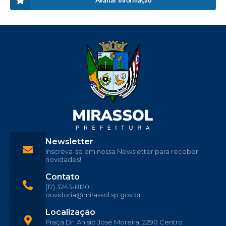
Avaliar Informação
Newsletter
Inscreva-se em nossa Newsletter para receber
novidades!
Contato
(17) 3243-8120
ouvidoria@mirassol.sp.gov.br
Localização
Praça Dr. Anisio José Moreira, 2290 Centro