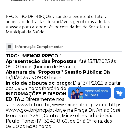
REGISTRO DE PREÇOS visando a eventual e futura
aquisição de fraldas descartáveis geriátricas adultas
unissex para atender às necessidades da Secretaria
Municipal da Saúde.
Informação Complementar
TIPO: “MENOR PREÇO”
Apresentação das Propostas:
Até 13/11/2025 às
09:00 horas (horário de Brasília)
Abertura da “Proposta” Sessão Pública:
Dia
13/11/2025 às 09:00 horas.
Início da disputa de preço:
Dia 13/11/2025 a partir
das 09:05 horas (horário de Brasília)
INFORMAÇÕES E DISPONIBILIZAÇÃO DO
EDITAL:
Diretamente nos
sites
www.bll.org.br
,
www.mirassol.sp.gov.br
e
https:
//www.gov.br/pncp/pt-br
, e na Praça Dr. Anísio José
Moreira nº 2290, Centro, Mirassol, Estado de São
Paulo, Fone: (17) 3243-8160, de 2ª à 6ª feira, das
09:00 às 16:00 horas.