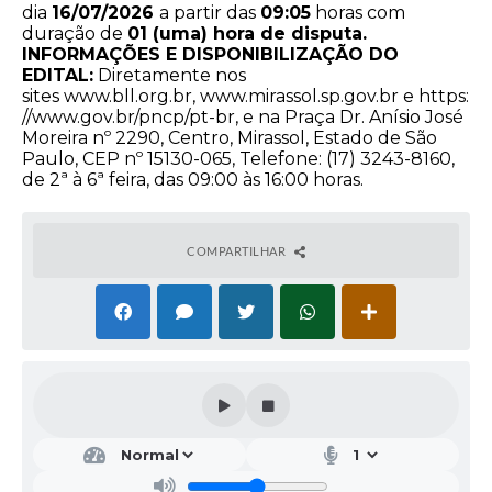
dia
16
/07/2026
a partir das
09:05
horas com
duração de
01 (uma) hora de disputa.
INFORMAÇÕES E DISPONIBILIZAÇÃO DO
EDITAL:
Diretamente nos
sites
www.bll.org.br
,
www.mirassol.sp.gov.br
e
https:
//www.gov.br/pncp/pt-br
, e na Praça Dr. Anísio José
Moreira nº 2290, Centro, Mirassol, Estado de São
Paulo, CEP nº 15130-065, Telefone: (17) 3243-8160,
de 2ª à 6ª feira, das 09:00 às 16:00 horas.
COMPARTILHAR