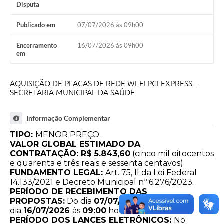
Disputa
Publicado em
07/07/2026 às 09h00
Encerramento
16/07/2026 às 09h00
em
AQUISIÇÃO DE PLACAS DE REDE WI-FI PCI EXPRESS -
SECRETARIA MUNICIPAL DA SAÚDE
Informação Complementar
TIPO:
MENOR PREÇO.
VALOR GLOBAL ESTIMADO DA
CONTRATAÇÃO:
R$ 5.843,60
(cinco mil oitocentos
e quarenta e três reais e sessenta centavos)
FUNDAMENTO LEGAL:
Art. 75, II da Lei Federal
14.133/2021 e Decreto Municipal nº 6.276/2023.
PERÍODO DE RECEBIMENTO DAS
PROPOSTAS:
Do dia
07
/07/2026
até o
dia
16
/07/2026
às
09:00
horas.
PERÍODO DOS LANCES ELETRÔNICOS:
No