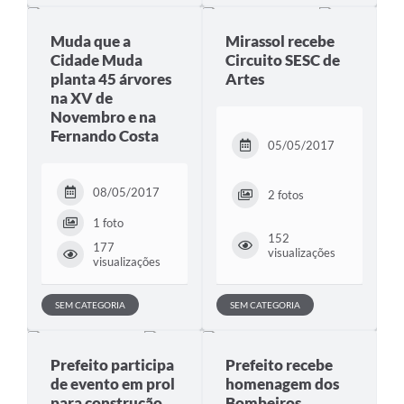
Muda que a
Mirassol recebe
Cidade Muda
Circuito SESC de
planta 45 árvores
Artes
na XV de
Novembro e na
Fernando Costa
05/05/2017
08/05/2017
2 fotos
1 foto
152
177
visualizações
visualizações
SEM CATEGORIA
SEM CATEGORIA
Prefeito participa
Prefeito recebe
de evento em prol
homenagem dos
para construção
Bombeiros