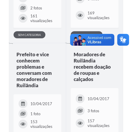
2 fotos
169
161
visualizações
visualizações
SEM CATEGORIA
SEM CATEGORIA
Prefeito e vice
Moradores de
conhecem
Ruilândia
problemas e
recebem doação
conversam com
de roupas e
moradores de
calçados
Ruilândia
10/04/2017
10/04/2017
3 fotos
1 foto
157
153
visualizações
visualizações