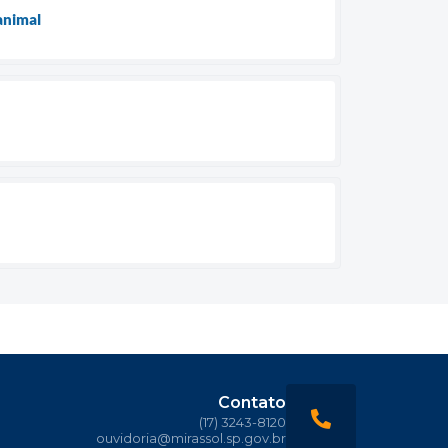
 animal
Contato
(17) 3243-8120
ouvidoria@mirassol.sp.gov.br