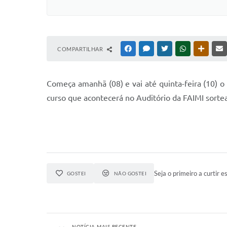
COMPARTILHAR
FACEBOOK
MESSENGER
TWITTER
WHATSAPP
OUTRAS
Começa amanhã (08) e vai até quinta-feira (10) 
curso que acontecerá no Auditório da FAIMI sorte
Seja o primeiro a curtir es
GOSTEI
NÃO GOSTEI
NOTÍCIA MAIS RECENTE