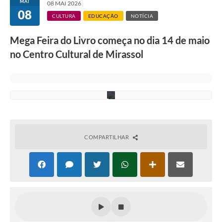
a
MAI
08 MAI 2026
l
08
d
CULTURA
EDUCAÇÃO
NOTÍCIA
e
M
Mega Feira do Livro começa no dia 14 de maio
i
r
no Centro Cultural de Mirassol
a
s
s
o
l
COMPARTILHAR