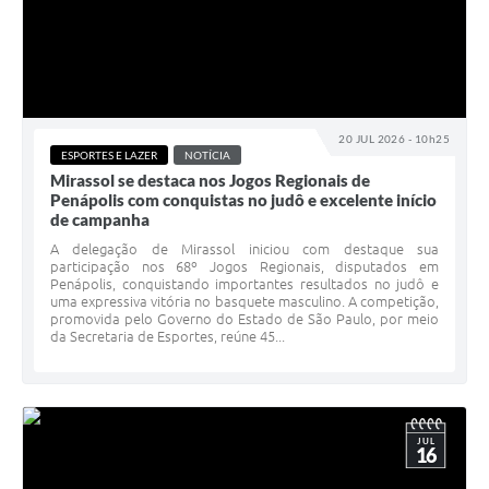
20 JUL 2026 - 10h25
ESPORTES E LAZER
NOTÍCIA
Mirassol se destaca nos Jogos Regionais de
Penápolis com conquistas no judô e excelente início
de campanha
A delegação de Mirassol iniciou com destaque sua
participação nos 68º Jogos Regionais, disputados em
Penápolis, conquistando importantes resultados no judô e
uma expressiva vitória no basquete masculino. A competição,
promovida pelo Governo do Estado de São Paulo, por meio
da Secretaria de Esportes, reúne 45...
JUL
16