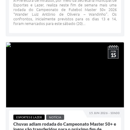
A Prefeitura de Mirassol, por meio da Secretaria Municipal de
Esportes e Lazer, realiza neste fim de semana mais uma
rodada do Campeonato de Futebol Master 50+ 2026
“Wander Luiz Antônio de Oliveira – Wandinho”. Os
confrontos, inicialmente previstos para os dias 13 e 14,
foram remarcados para este sábado (20)...
JUN
15
15 JUN 2026 - 10h00
ESPORTES E LAZER
NOTÍCIA
Chuvas adiam rodada do Campeonato Master 50+ e
jogos são transferidos para o próximo fim de