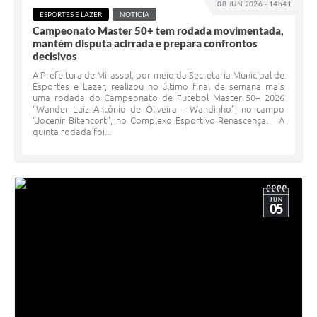
08 JUN 2026 - 14h41
ESPORTES E LAZER
NOTÍCIA
Campeonato Master 50+ tem rodada movimentada,
mantém disputa acirrada e prepara confrontos
decisivos
A Prefeitura de Mirassol, por meio da Secretaria Municipal de
Esportes e Lazer, realizou no último final de semana mais
uma rodada do Campeonato de Futebol Master 50+ 2026
“Wander Luiz Antônio de Oliveira – Wandinho”, no campo
“Jocenir Bitencort”, no Complexo Esportivo Renascença. A
quinta rodada foi...
JUN
05