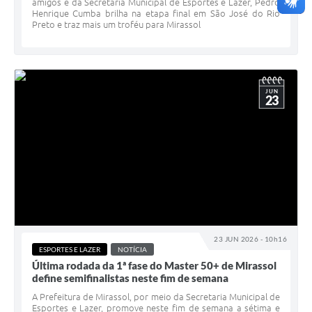
amigos e da Secretaria Municipal de Esportes e Lazer, Pedro
Henrique Cumba brilha na etapa final em São José do Rio
Preto e traz mais um troféu para Mirassol
JUN
23
23 JUN 2026 - 10h16
ESPORTES E LAZER
NOTÍCIA
Última rodada da 1ª fase do Master 50+ de Mirassol
define semifinalistas neste fim de semana
A Prefeitura de Mirassol, por meio da Secretaria Municipal de
Esportes e Lazer, promove neste fim de semana a sétima e