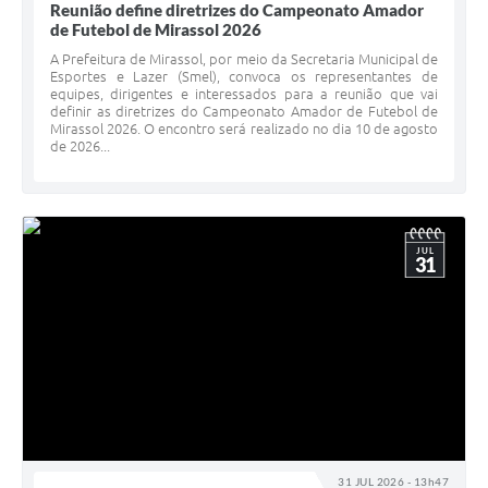
Reunião define diretrizes do Campeonato Amador
de Futebol de Mirassol 2026
A Prefeitura de Mirassol, por meio da Secretaria Municipal de
Esportes e Lazer (Smel), convoca os representantes de
equipes, dirigentes e interessados para a reunião que vai
definir as diretrizes do Campeonato Amador de Futebol de
Mirassol 2026. O encontro será realizado no dia 10 de agosto
de 2026...
JUL
31
31 JUL 2026 - 13h47