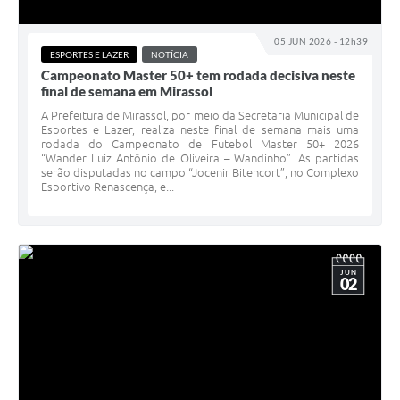
05 JUN 2026 - 12h39
ESPORTES E LAZER
NOTÍCIA
Campeonato Master 50+ tem rodada decisiva neste
final de semana em Mirassol
A Prefeitura de Mirassol, por meio da Secretaria Municipal de
Esportes e Lazer, realiza neste final de semana mais uma
rodada do Campeonato de Futebol Master 50+ 2026
“Wander Luiz Antônio de Oliveira – Wandinho”. As partidas
serão disputadas no campo “Jocenir Bitencort”, no Complexo
Esportivo Renascença, e...
JUN
02