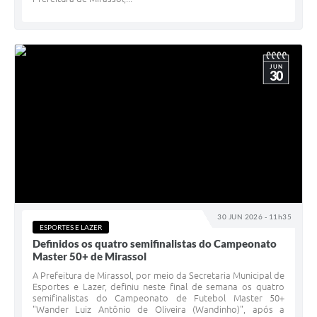
JUN
30
30 JUN 2026 - 11h35
ESPORTES E LAZER
Definidos os quatro semifinalistas do Campeonato
Master 50+ de Mirassol
A Prefeitura de Mirassol, por meio da Secretaria Municipal de
Esportes e Lazer, definiu neste final de semana os quatro
semifinalistas do Campeonato de Futebol Master 50+
"Wander Luiz Antônio de Oliveira (Wandinho)", após a