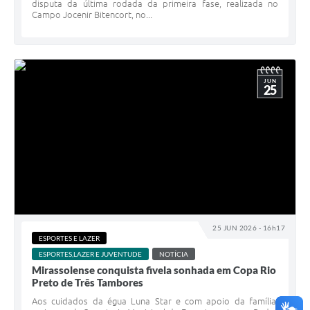
disputa da última rodada da primeira fase, realizada no
Campo Jocenir Bitencort, no...
JUN
25
25 JUN 2026 - 16h17
ESPORTES E LAZER
ESPORTES,LAZER E JUVENTUDE
NOTÍCIA
Mirassolense conquista fivela sonhada em Copa Rio
Preto de Três Tambores
Aos cuidados da égua Luna Star e com apoio da família,