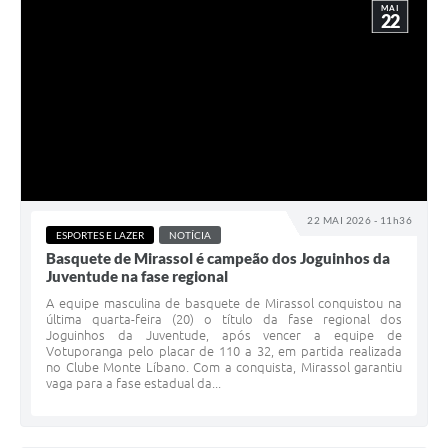
MAI
22
22 MAI 2026 - 11h36
ESPORTES E LAZER
NOTÍCIA
Basquete de Mirassol é campeão dos Joguinhos da
Juventude na fase regional
A equipe masculina de basquete de Mirassol conquistou na
última quarta-feira (20) o título da fase regional dos
Joguinhos da Juventude, após vencer a equipe de
Votuporanga pelo placar de 110 a 32, em partida realizada
no Clube Monte Líbano. Com a conquista, Mirassol garantiu
vaga para a fase estadual da...