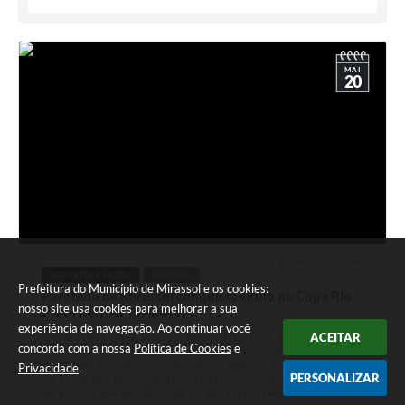
MAI
20
20 MAI 2026 - 12h07
ESPORTES E LAZER
NOTÍCIA
Prefeitura do Município de Mirassol e os cookies:
Paratleta de Mirassol conquista título na Copa Rio
nosso site usa cookies para melhorar a sua
Preto de Três Tambores
experiência de navegação. Ao continuar você
ACEITAR
O paratleta mirassolense Pedro Henrique Cumba Sanches
concorda com a nossa
Política de Cookies
e
conquistou mais um importante resultado para o esporte do
município ao participar, no último sábado (16), da 2ª etapa
Privacidade
.
PERSONALIZAR
da Copa Rio Preto de Três Tambores, realizada no Recinto
de Exposições de São José do Rio Preto. Pedro Henrique foi