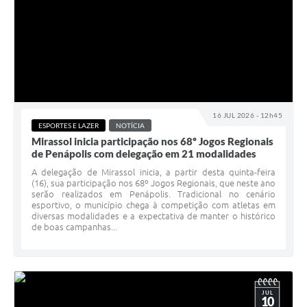
16 JUL 2026 - 12h45
ESPORTES E LAZER
NOTÍCIA
Mirassol inicia participação nos 68º Jogos Regionais
de Penápolis com delegação em 21 modalidades
A delegação de Mirassol inicia, a partir desta quinta-feira
(16), sua participação nos 68º Jogos Regionais, que neste ano
serão realizados em Penápolis. Tradicional no cenário
esportivo, o município chega à competição com atletas em
diversas modalidades e a expectativa de manter o histórico
de boas campanhas...
JUL
10