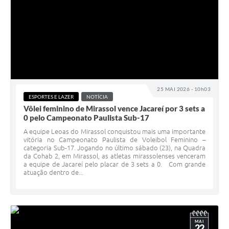
25 MAI 2026 - 10h03
ESPORTES E LAZER
NOTÍCIA
Vôlei feminino de Mirassol vence Jacareí por 3 sets a
0 pelo Campeonato Paulista Sub-17
A equipe Leoas do Mirassol conquistou mais uma importante
vitória no Campeonato Paulista de Voleibol Feminino –
categoria Sub-17. Jogando no último sábado (23), na Quadra
da Cohab 2, em Mirassol, as atletas mirassolenses venceram
a equipe de Jacareí pelo placar de 3 sets a 0. Com grande
atuação dentro de...
MAI
22