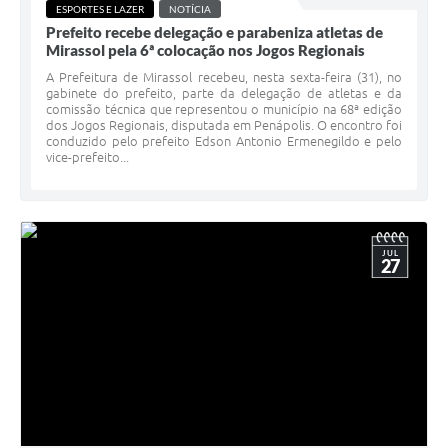
ESPORTES E LAZER
NOTÍCIA
Prefeito recebe delegação e parabeniza atletas de
Mirassol pela 6ª colocação nos Jogos Regionais
A Prefeitura de Mirassol recebeu, nesta sexta-feira (31), no
gabinete do prefeito, parte da delegação de atletas e da
comissão técnica que representou o município na 68ª edição
dos Jogos Regionais, disputada em Penápolis. O encontro foi
conduzido pelo prefeito Edson Antonio Ermenegildo e pelo
vice-prefeito...
JUL
27