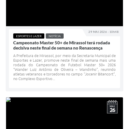
29 MAI 2026 - 10h48
ESPORTES E LAZER
NOTÍCIA
Campeonato Master 50+ de Mirassol terá rodada
decisiva neste final de semana no Renascença
A Prefeitura de Mirassol, por meio da Secretaria Municipal de
Esportes e Lazer, promove neste final de semana mais uma
rodada do Campeonato de Futebol Master 50+ 2026
“Wander Luiz Antônio de Oliveira – Wandinho”, reunindo
atletas veteranos e torcedores no campo “Jocenir Bitencort”,
no Complexo Esportivo...
MAI
26