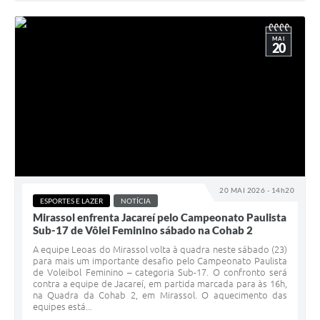
MAI
20
20 MAI 2026 - 14h20
ESPORTES E LAZER
NOTÍCIA
Mirassol enfrenta Jacareí pelo Campeonato Paulista
Sub-17 de Vôlei Feminino sábado na Cohab 2
A equipe Leoas do Mirassol volta à quadra neste sábado (23)
para mais um importante desafio pelo Campeonato Paulista
de Voleibol Feminino – categoria Sub-17. O confronto será
contra a equipe de Jacareí, em partida marcada para às 16h,
na Quadra da Cohab 2, em Mirassol. O aquecimento das
equipes está...