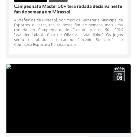
Campeonato Master 50+ terá rodada decisiva neste
fim de semana em Mirassol
A Prefeitura de Mirassol, por meio da Secretaria Municipal de
Esportes e Lazer, realiza neste fim de semana mais uma
rodada do Campeonato de Futebol Master 50+ 2026
“Wander Luiz Antônio de Oliveira – Wandinho”. Os jogos
serão disputados no campo “Jocenir Bitencort”, no
Complexo Esportivo Renascença, e...
JUN
08