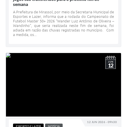
semana
A Prefeitura de Mirassol, por meio da Secretaria Municipal de
Esportes e Lazer, informa que a rodada do Campeonato de
Futebol Master 50+ 2026 “Wander Luiz Antônio de Oliveira –
Wandinho”, que seria realizada neste fim de semana, foi
adiada em razão das chuvas registradas no município. Com
a medida, os...
JUN
12
12 JUN 2026 - 09h30
ESPORTES E LAZER
NOTÍCIA