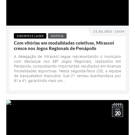
21 JUL 2026 - 11h34
ESPORTES E LAZER
NOTÍCIA
Com vitórias em modalidades coletivas, Mirassol
cresce nos Jogos Regionais de Penápolis
A delegação de Mirassol segue representando o município
com destaque nos 68º Jogos Regionais, realizados em
Penápolis, conquistando importantes resultados em diversas
modalidades esportivas. Nesta segunda-feira (20), a equipe
de basquetebol masculino Sub-21 venceu Avanhandava por
81 a 41, garantindo mais um...
JUL
20