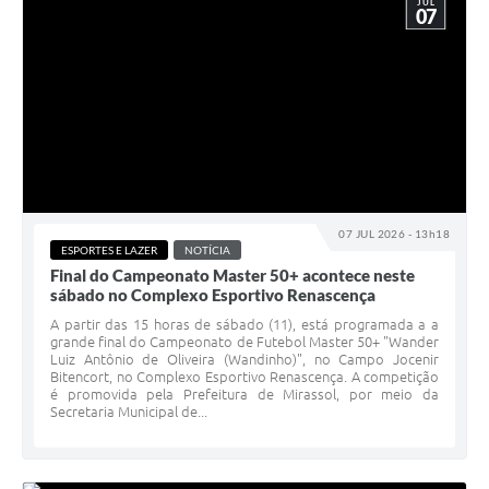
JUL
07
07 JUL 2026 - 13h18
ESPORTES E LAZER
NOTÍCIA
Final do Campeonato Master 50+ acontece neste
sábado no Complexo Esportivo Renascença
A partir das 15 horas de sábado (11), está programada a a
grande final do Campeonato de Futebol Master 50+ "Wander
Luiz Antônio de Oliveira (Wandinho)", no Campo Jocenir
Bitencort, no Complexo Esportivo Renascença. A competição
é promovida pela Prefeitura de Mirassol, por meio da
Secretaria Municipal de...