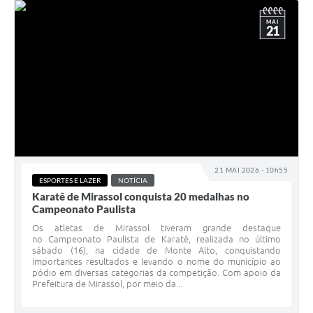
MAI
21
21 MAI 2026 - 10h55
ESPORTES E LAZER
NOTÍCIA
Karatê de Mirassol conquista 20 medalhas no
Campeonato Paulista
Os atletas de Mirassol tiveram grande destaque
no Campeonato Paulista de Karatê, realizada no último
sábado (16), na cidade de Monte Alto, conquistando
importantes resultados e levando o nome do município ao
pódio em diversas categorias da competição. Com apoio da
Prefeitura de Mirassol, por meio da...