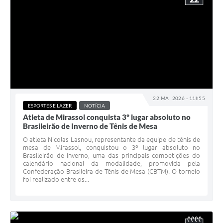
22 MAI 2026 - 11h55
ESPORTES E LAZER
NOTÍCIA
Atleta de Mirassol conquista 3º lugar absoluto no
Brasileirão de Inverno de Tênis de Mesa
O atleta Nicolas Lasnou, representante da equipe de tênis de
mesa de Mirassol, conquistou o 3º lugar absoluto no
Brasileirão de Inverno, uma das principais competições do
calendário nacional da modalidade, promovida pela
Confederação Brasileira de Tênis de Mesa (CBTM). O torneio
foi realizado entre os...