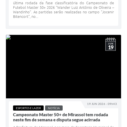
última rodada da fase classificatória do Campeonato de
Futebol Master 50+ 2026 “Wander Luiz Antônio de Oliveira –
Wandinho”. As partidas serão realizadas no campo "Jocenir
Bitencort", no...
JUN
19
19 JUN 2026 - 09h43
ESPORTES E LAZER
NOTÍCIA
Campeonato Master 50+ de Mirassol tem rodada
neste fim de semana e disputa segue acirrada