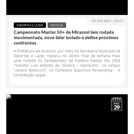
02 JUN 2026 - 12h11
ESPORTES E LAZER
NOTÍCIA
Campeonato Master 50+ de Mirassol tem rodada
movimentada, novo líder isolado e define próximos
confrontos
A Prefeitura de Mirassol, por meio da Secretaria Municipal de
Esportes e Lazer, realizou no último final de semana mais
uma rodada do Campeonato de Futebol Master 50+ 2026
“Wander Luiz Antônio de Oliveira – Wandinho”, no campo
“Jocenir Bitencort”, no Complexo Esportivo Renascença. A
competição segue...
MAI
29