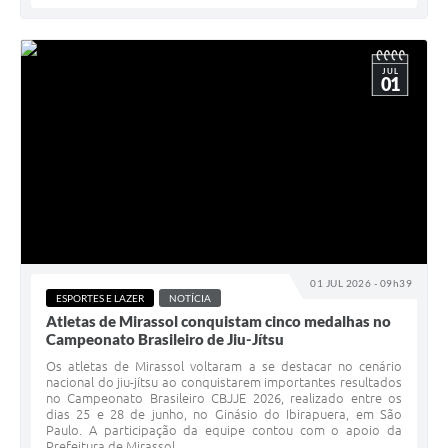
JUL
01
01 JUL 2026 - 09h39
ESPORTES E LAZER
NOTÍCIA
Atletas de Mirassol conquistam cinco medalhas no
Campeonato Brasileiro de Jiu-Jítsu
Os atletas de Mirassol voltaram a se destacar no cenário
nacional do jiu-jítsu ao conquistarem importantes resultados
no Campeonato Brasileiro CBJJE 2026, realizado entre os
dias 25 e 28 de junho, no Ginásio do Ibirapuera, em São
Paulo. A participação da equipe contou com o apoio da
Prefeitura de Mirassol,...