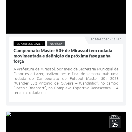
26 MAI 2026 - 12h45
ESPORTES E LAZER
NOTÍCIA
Campeonato Master 50+ de Mirassol tem rodada
movimentada e definição da próxima fase ganha
força
A Prefeitura de Mirassol, por meio da Secretaria Municipal de
Esportes e Lazer, realizou neste final de semana mais uma
rodada do Campeonato de Futebol Master 50+ 2026
“Wander Luiz Antônio de Oliveira – Wandinho”, no campo
“Jocenir Bitencort”, no Complexo Esportivo Renascença. A
terceira rodada da...
MAI
25