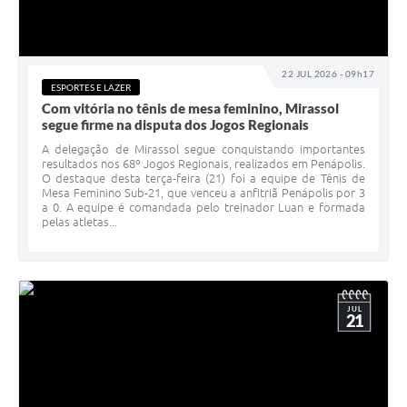
22 JUL 2026 - 09h17
ESPORTES E LAZER
Com vitória no tênis de mesa feminino, Mirassol
segue firme na disputa dos Jogos Regionais
A delegação de Mirassol segue conquistando importantes
resultados nos 68º Jogos Regionais, realizados em Penápolis.
O destaque desta terça-feira (21) foi a equipe de Tênis de
Mesa Feminino Sub-21, que venceu a anfitriã Penápolis por 3
a 0. A equipe é comandada pelo treinador Luan e formada
pelas atletas...
JUL
21