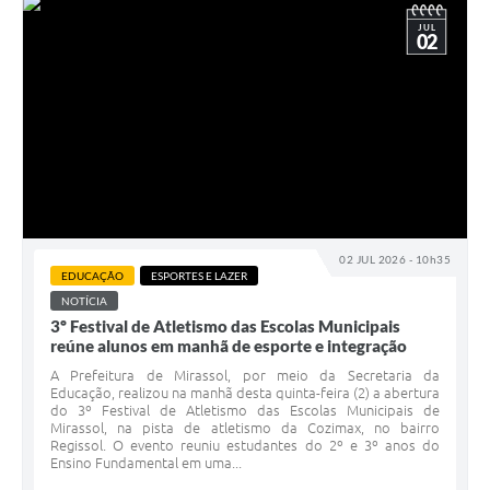
JUL
02
02 JUL 2026 - 10h35
EDUCAÇÃO
ESPORTES E LAZER
NOTÍCIA
3º Festival de Atletismo das Escolas Municipais
reúne alunos em manhã de esporte e integração
A Prefeitura de Mirassol, por meio da Secretaria da
Educação, realizou na manhã desta quinta-feira (2) a abertura
do 3º Festival de Atletismo das Escolas Municipais de
Mirassol, na pista de atletismo da Cozimax, no bairro
Regissol. O evento reuniu estudantes do 2º e 3º anos do
Ensino Fundamental em uma...