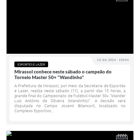
10 JUL 2026 - 13h44
ESPORTES E LAZER
Mirassol conhece neste sábado o campeão do
Torneio Master 50+ "Wandinho"
A Prefeitura de Mirassol, por meio da Secretaria de Esportes
e Lazer, realiza neste sábado (11), a partir das 15 horas, a
grande final do Campeonato de Futebol Master 50+ "Wander
Luiz Antônio de Oliveira (Wandinho)". A decisão será
disputada no Campo Jocenir Bitencort, localizado no
Complexo Esportivo...