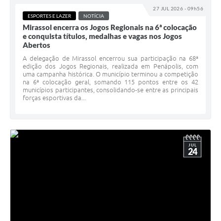
27 JUL 2026 - 09h56
ESPORTES E LAZER
NOTÍCIA
Mirassol encerra os Jogos Regionais na 6ª colocação
e conquista títulos, medalhas e vagas nos Jogos
Abertos
A delegação de Mirassol encerrou sua participação na 68ª
edição dos Jogos Regionais, realizada em Penápolis, com
uma campanha histórica. O município terminou a competição
na 6ª colocação geral, somando 115 pontos entre os 42
municípios participantes, consolidando-se entre as principais
forças esportivas da...
JUL
24