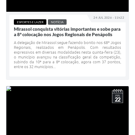
24 JUL 2026 - 11h22
ESPORTES E LAZER
NOTÍCIA
Mirassol conquista vitórias importantes e sobe para
a 8ª colocação nos Jogos Regionais de Penápolis
A delegação de Mirassol segue fazendo bonito nos 68º Jogos
Regionais, realizados em Penápolis. Com resultados
expressivos em diversas modalidades nesta quinta-feira (23),
o município avançou na classificação geral da competição,
subindo da 10ª para a 8ª colocação, agora com 37 pontos,
entre os 32 municípios...
JUL
22