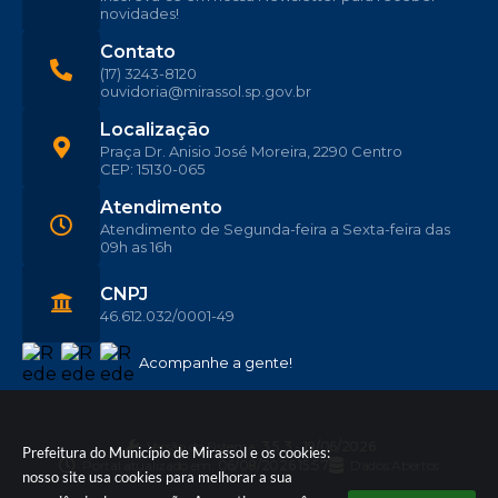
novidades!
Contato
(17) 3243-8120
ouvidoria@mirassol.sp.gov.br
Localização
Praça Dr. Anisio José Moreira, 2290 Centro
CEP: 15130-065
Atendimento
Atendimento de Segunda-feira a Sexta-feira das
09h as 16h
CNPJ
46.612.032/0001-49
Acompanhe a gente!
Versão do Sistema:
3.5.3 - 19/06/2026
Prefeitura do Município de Mirassol e os cookies:
Portal atualizado em:
06/08/2026 15:57
Dados Abertos
nosso site usa cookies para melhorar a sua