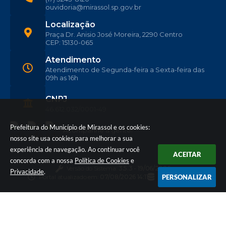
ouvidoria@mirassol.sp.gov.br
Localização
Praça Dr. Anisio José Moreira, 2290 Centro
CEP: 15130-065
Atendimento
Atendimento de Segunda-feira a Sexta-feira das
09h as 16h
CNPJ
46.612.032/0001-49
Prefeitura do Município de Mirassol e os cookies:
Acompanhe a gente!
nosso site usa cookies para melhorar a sua
experiência de navegação. Ao continuar você
ACEITAR
concorda com a nossa
Política de Cookies
e
Versão do Sistema:
3.5.3 - 19/06/2026
Privacidade
.
Portal atualizado em:
07/08/2026 14:11
Dados Abertos
PERSONALIZAR
© Copyright Instar - 2006-2026. Todos os direitos
reservados -
Instar Tecnologia