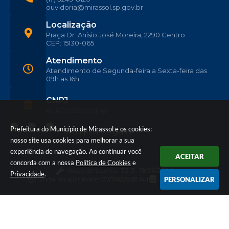
ouvidoria@mirassol.sp.gov.br
Localização
Praça Dr. Anisio José Moreira, 2290 Centro
CEP: 15130-065
Atendimento
Atendimento de Segunda-feira a Sexta-feira das
09h as 16h
CNPJ
46.612.032/0001-49
Prefeitura do Município de Mirassol e os cookies:
Acompanhe a gente!
nosso site usa cookies para melhorar a sua
experiência de navegação. Ao continuar você
ACEITAR
concorda com a nossa
Política de Cookies
e
Versão do Sistema:
3.5.3 - 19/06/2026
Privacidade
.
Portal atualizado em:
07/08/2026 14:11
Dados Abertos
PERSONALIZAR
© Copyright Instar - 2006-2026. Todos os direitos
reservados -
Instar Tecnologia