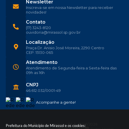
Newsletter
Inscreva-se em nossa Newsletter para receber
novidades!
Contato
(17) 3243-8120
ouvidoria@mirassol.sp.gov.br
Localização
Praça Dr. Anisio José Moreira, 2290 Centro
CEP: 15130-065
Atendimento
Atendimento de Segunda-feira a Sexta-feira das
09h as 16h
CNPJ
46.612.032/0001-49
Acompanhe a gente!
Versão do Sistema:
3.5.3 - 19/06/2026
Prefeitura do Município de Mirassol e os cookies:
Portal atualizado em:
06/08/2026 15:57
Dados Abertos