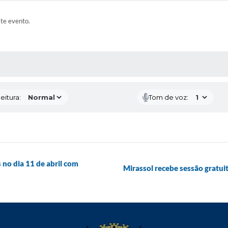
ste evento.
 MÍDIAS
eitura:
Tom de voz:
 no dia 11 de abril com
Mirassol recebe sessão gratui