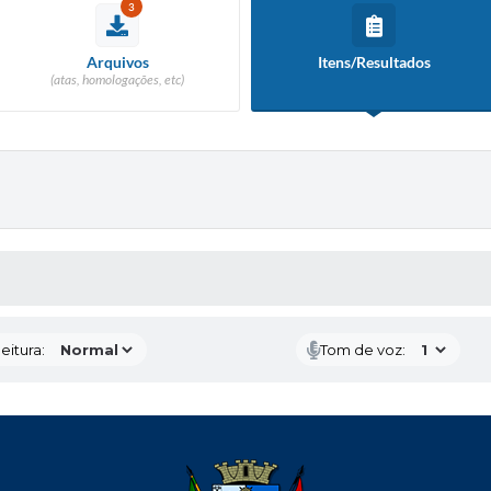
3
Arquivos
Itens/Resultados
(atas, homologações, etc)
 MÍDIAS
eitura:
Tom de voz: