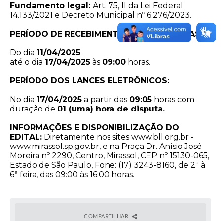
Fundamento legal:
Art. 75, II da Lei Federal
14.133/2021 e Decreto Municipal nº 6.276/2023.
PERÍODO DE RECEBIMENTO DAS PROPOSTAS:
Do dia
11/04/2025
até o dia
17/04/2025
às
09:00
horas.
PERÍODO DOS LANCES ELETRÔNICOS:
No dia
17/04/2025
a partir das
09:05
horas com
duração de
01 (uma) hora de disputa.
INFORMAÇÕES E DISPONIBILIZAÇÃO DO
EDITAL:
Diretamente nos sites
www.bll.org.br
-
www.mirassol.sp.gov.br
, e na Praça Dr. Anísio José
Moreira nº 2290, Centro, Mirassol, CEP nº 15130-065,
Estado de São Paulo, Fone: (17) 3243-8160, de 2ª à
6ª feira, das 09:00 às 16:00 horas.
COMPARTILHAR