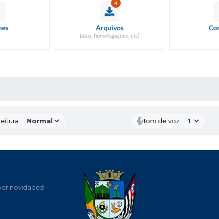
4
hes
Arquivos
Con
(atas, homologações, etc)
 MÍDIAS
eitura:
Tom de voz:
ber novidades!