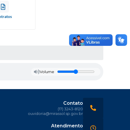
tratos
Volume
Contato
(17) 3243-8120
ouvidoria@mirassol.sp.gov.br
Atendimento