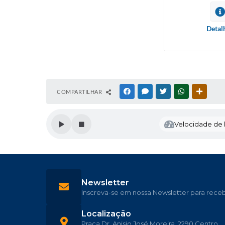
Detal
COMPARTILHAR
FACEBOOK
MESSENGER
TWITTER
WHATSAPP
OUTRAS
Velocidade de l
Newsletter
Inscreva-se em nossa Newsletter para rece
Localização
Praça Dr. Anisio José Moreira, 2290 Centro