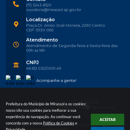
(17) 3243-8120
ouvidoria@mirassol.sp.gov.br
Localização
Praça Dr. Anisio José Moreira, 2290 Centro
CEP: 15130-065
Atendimento
Atendimento de Segunda-feira a Sexta-feira das
09h as 16h
CNPJ
46.612.032/0001-49
Acompanhe a gente!
Versão do Sistema:
3.5.3 - 19/06/2026
Prefeitura do Município de Mirassol e os cookies:
Portal atualizado em:
10/08/2026 16:38
Dados Abertos
nosso site usa cookies para melhorar a sua
experiência de navegação. Ao continuar você
ACEITAR
concorda com a nossa
Política de Cookies
e
© Copyright Instar - 2006-2026. Todos os direitos
reservados -
Instar Tecnologia
Privacidade
.