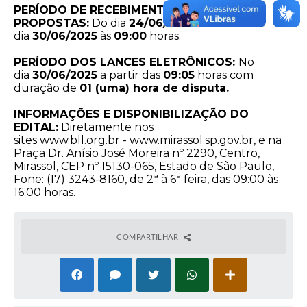
PERÍODO DE RECEBIMENTO DAS
PROPOSTAS:
Do dia
24/06/2025
até o
dia
30/06/2025
às
09:00
horas.
PERÍODO DOS LANCES ELETRÔNICOS:
No
dia
30/06/2025
a partir das
09:05
horas com
duração de
01 (uma) hora de disputa.
INFORMAÇÕES E DISPONIBILIZAÇÃO DO
EDITAL:
Diretamente nos
sites
www.bll.org.br
-
www.mirassol.sp.gov.br
, e na
Praça Dr. Anísio José Moreira nº 2290, Centro,
Mirassol, CEP nº 15130-065, Estado de São Paulo,
Fone: (17) 3243-8160, de 2ª à 6ª feira, das 09:00 às
16:00 horas.
COMPARTILHAR