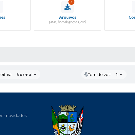
5
hes
Arquivos
Con
(atas, homologações, etc)
 MÍDIAS
eitura:
Tom de voz:
ber novidades!