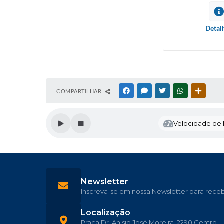
Detal
COMPARTILHAR
FACEBOOK
MESSENGER
TWITTER
WHATSAPP
OUTRAS
Velocidade de l
Newsletter
Inscreva-se em nossa Newsletter para rece
Localização
Praça Dr. Anisio José Moreira, 2290 Centro