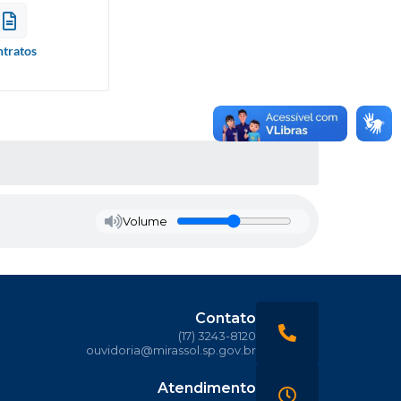
tratos
Volume
Contato
(17) 3243-8120
ouvidoria@mirassol.sp.gov.br
Atendimento