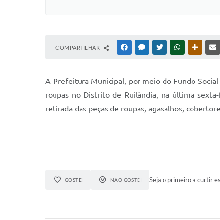
COMPARTILHAR
FACEBOOK
MESSENGER
TWITTER
WHATSAPP
OUTRAS
A Prefeitura Municipal, por meio do Fundo Socia
roupas no Distrito de Ruilândia, na última sext
retirada das peças de roupas, agasalhos, cobertor
Seja o primeiro a curtir es
GOSTEI
NÃO GOSTEI