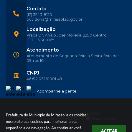
Contato
(17) 3243-8120
ouvidoria@mirassol.sp.gov.br
Localização
Praça Dr. Anisio José Moreira, 2290 Centro
CEP: 15130-065
Atendimento
Atendimento de Segunda-feira a Sexta-feira das
09h as 16h
CNPJ
46.612.032/0001-49
Acompanhe a gente!
Versão do Sistema:
3.5.3 - 19/06/2026
Prefeitura do Município de Mirassol e os cookies:
Portal atualizado em:
07/08/2026 14:11
Dados Abertos
nosso site usa cookies para melhorar a sua
experiência de navegação. Ao continuar você
ACEITAR