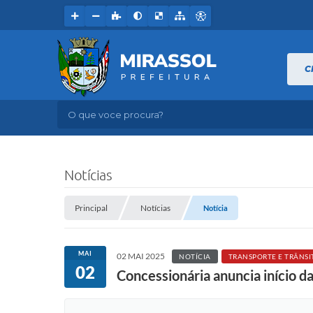
C
O que voce procura?
Notícias
Principal
Notícias
Notícia
MAI
02 MAI 2025
NOTÍCIA
TRANSPORTE E TRÂNSI
02
Concessionária anuncia início da