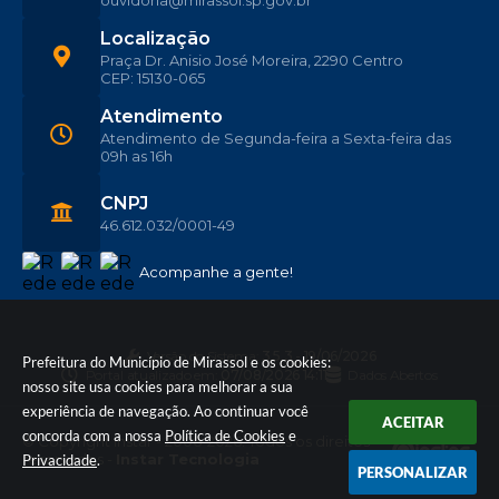
ouvidoria@mirassol.sp.gov.br
Localização
Praça Dr. Anisio José Moreira, 2290 Centro
CEP: 15130-065
Atendimento
Atendimento de Segunda-feira a Sexta-feira das
09h as 16h
CNPJ
46.612.032/0001-49
Acompanhe a gente!
Versão do Sistema:
3.5.3 - 19/06/2026
Prefeitura do Município de Mirassol e os cookies:
Portal atualizado em:
07/08/2026 14:11
Dados Abertos
nosso site usa cookies para melhorar a sua
experiência de navegação. Ao continuar você
ACEITAR
concorda com a nossa
Política de Cookies
e
© Copyright Instar - 2006-2026. Todos os direitos
reservados -
Instar Tecnologia
Privacidade
.
PERSONALIZAR