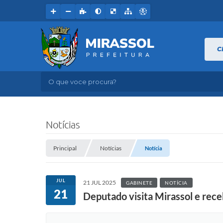
C
O que voce procura?
Notícias
Principal
Notícias
Notícia
JUL
21 JUL 2025
GABINETE
NOTÍCIA
21
Deputado visita Mirassol e rece