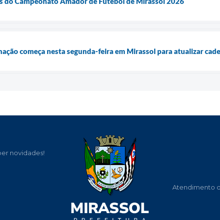
zes do Campeonato Amador de Futebol de Mirassol 2026
ção começa nesta segunda-feira em Mirassol para atualizar cade
ber novidades!
Atendimento de