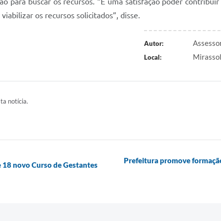
ão para buscar os recursos. “É uma satisfação poder contribu
iabilizar os recursos solicitados”, disse.
Assessor
Autor:
Mirasso
Local:
ta notícia.
Prefeitura promove formação 
e 18 novo Curso de Gestantes