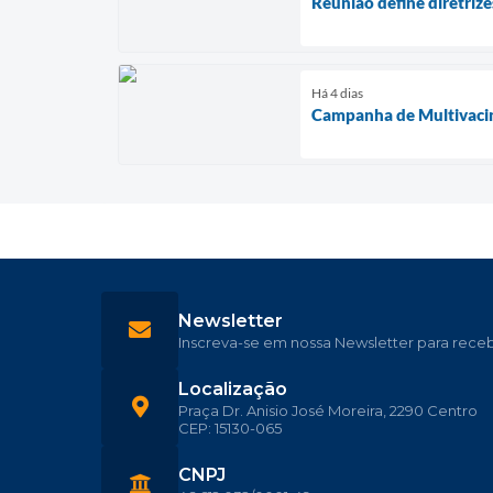
Reunião define diretri
Há 4 dias
Campanha de Multivacina
Newsletter
Inscreva-se em nossa Newsletter para rece
Localização
Praça Dr. Anisio José Moreira, 2290 Centro
CEP: 15130-065
CNPJ