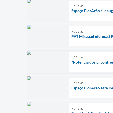
Há 2 dias
Espaço FlorAção é inaug
Há 2 dias
PAT Mirassol oferece 59
Há 3 dias
"Potência dos Encontros
Há 4 dias
Espaço FlorAção será in
Há 4 dias