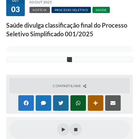
o
OUT
03 OUT 2025
o
03
g
NOTÍCIA
PROCESSO SELETIVO
SAÚDE
l
e
Saúde divulga classificação final do Processo
I
m
Seletivo Simplificado 001/2025
a
g
e
n
s
COMPARTILHAR