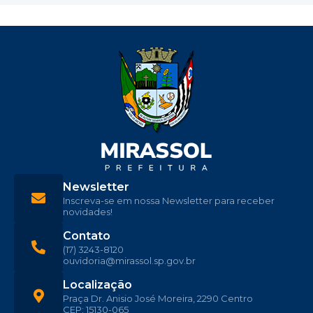
Newsletter
Inscreva-se em nossa Newsletter para receber
novidades!
Contato
(17) 3243-8120
ouvidoria@mirassol.sp.gov.br
Localização
Praça Dr. Anisio José Moreira, 2290 Centro
CEP: 15130-065