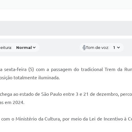
 MÍDIAS
RECEBA NOTÍCIAS
eitura:
Tom de voz:
ma sexta-feira (5) com a passagem do tradicional Trem da Rum
sição totalmente iluminada.
e chega ao estado de São Paulo entre 3 e 21 de dezembro, pe
oas em 2024.
om o Ministério da Cultura, por meio da Lei de Incentivo à Cu