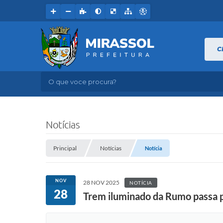
C
O que voce procura?
Notícias
Principal
Notícias
Notícia
NOV
28 NOV 2025
NOTÍCIA
28
Trem iluminado da Rumo passa po