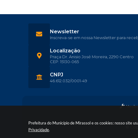
Newsletter
Inscreva-se em nossa Newsletter para rece
Localização
Praça Dr. Anisio José Moreira, 2290 Centro
CEP: 15130-065
CNPJ
46.612.032/0001-49
Versão
Prefeitura do Município de Mirassol e os cookies: nosso site 
© Copy
Privacidade
.