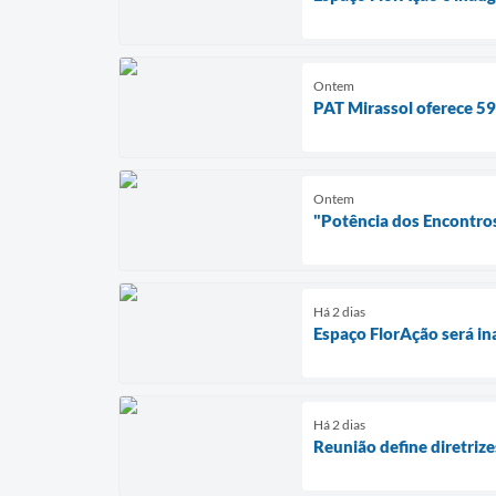
Ontem
PAT Mirassol oferece 59
Ontem
"Potência dos Encontros
Há 2 dias
Espaço FlorAção será in
Há 2 dias
Reunião define diretri