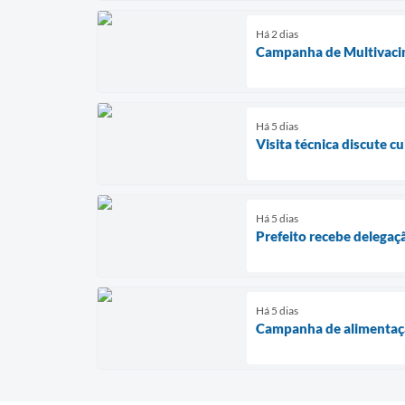
Há 2 dias
Campanha de Multivacina
Há 5 dias
Visita técnica discute c
Há 5 dias
Prefeito recebe delegaçã
Há 5 dias
Campanha de alimentaçã