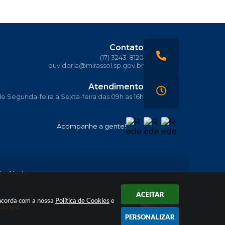
Contato
(17) 3243-8120
ouvidoria@mirassol.sp.gov.br
Atendimento
 Segunda-feira a Sexta-feira das 09h as 16h
Acompanhe a gente!
os Abertos
ACEITAR
oncorda com a nossa
Política de Cookies
e
ologia
PERSONALIZAR