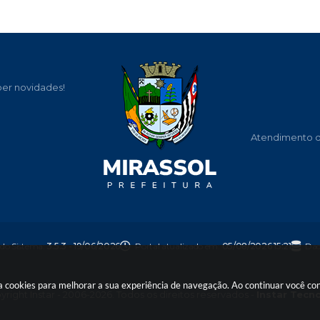
ber novidades!
Atendimento de
 do Sistema:
3.5.3 - 19/06/2026
Portal atualizado em:
05/08/2026 15:21
Dad
usa cookies para melhorar a sua experiência de navegação. Ao continuar você c
right Instar - 2006-2026. Todos os direitos reservados -
Instar Tecn