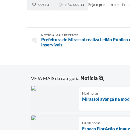
Seja o primeiro a curtir es
GOSTEI
NÃO GOSTEI
NOTÍCIA MAIS RECENTE
Prefeitura de Mirassol realiza Leilão Público 
inservíveis
Notícia
VEJA MAIS da categoria
Há 6 horas
Mirassol avança na mod
Há 10 horas
Espaço FlorAção é inaug