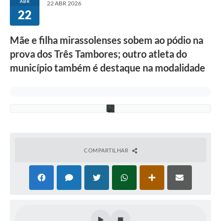
ABR
22 ABR 2026
o
22
e
x
i
Mãe e filha mirassolenses sobem ao pódio na
b
e
prova dos Três Tambores; outro atleta do
o
t
município também é destaque na modalidade
r
o
f
é
u
COMPARTILHAR