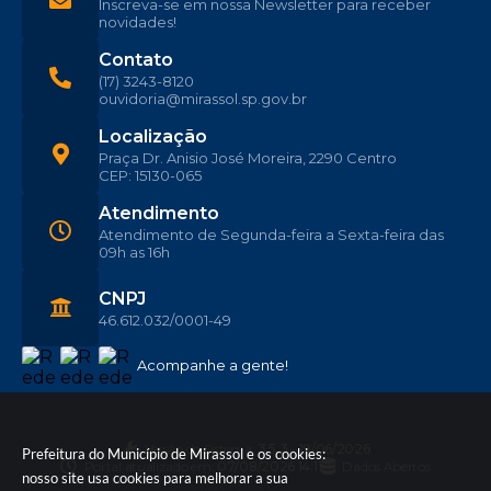
Inscreva-se em nossa Newsletter para receber
novidades!
Contato
(17) 3243-8120
ouvidoria@mirassol.sp.gov.br
Localização
Praça Dr. Anisio José Moreira, 2290 Centro
CEP: 15130-065
Atendimento
Atendimento de Segunda-feira a Sexta-feira das
09h as 16h
CNPJ
46.612.032/0001-49
Acompanhe a gente!
Versão do Sistema:
3.5.3 - 19/06/2026
Prefeitura do Município de Mirassol e os cookies:
Portal atualizado em:
07/08/2026 14:11
Dados Abertos
nosso site usa cookies para melhorar a sua