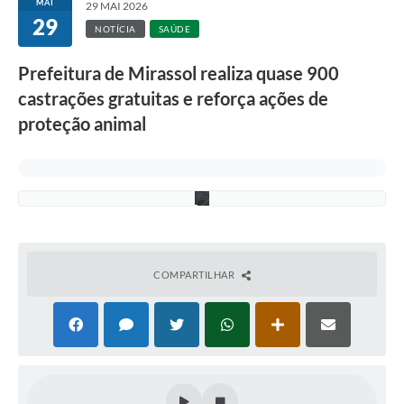
MAI
29 MAI 2026
G
29
o
NOTÍCIA
SAÚDE
o
g
Prefeitura de Mirassol realiza quase 900
l
e
castrações gratuitas e reforça ações de
I
m
proteção animal
a
g
e
n
s
COMPARTILHAR