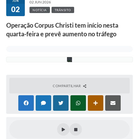
a
JUN
02 JUN 2026
s
02
N
NOTÍCIA
TRÂNSITO
o
r
Operação Corpus Christi tem início nesta
o
e
quarta-feira e prevê aumento no tráfego
s
t
e
P
a
COMPARTILHAR