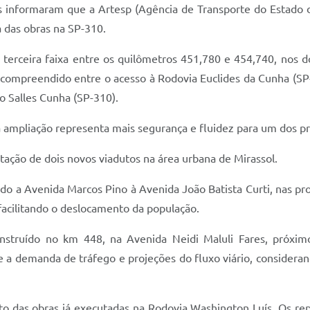
s informaram que a Artesp (Agência de Transporte do Estado 
a das obras na SP-310.
a terceira faixa entre os quilômetros 451,780 e 454,740, nos d
ompreendido entre o acesso à Rodovia Euclides da Cunha (SP-32
o Salles Cunha (SP-310).
ampliação representa mais segurança e fluidez para um dos prin
tação de dois novos viadutos na área urbana de Mirassol.
ando a Avenida Marcos Pino à Avenida João Batista Curti, nas p
facilitando o deslocamento da população.
onstruído no km 448, na Avenida Neidi Maluli Fares, próxim
bre a demanda de tráfego e projeções do fluxo viário, conside
to das obras já executadas na Rodovia Washington Luís. Os re