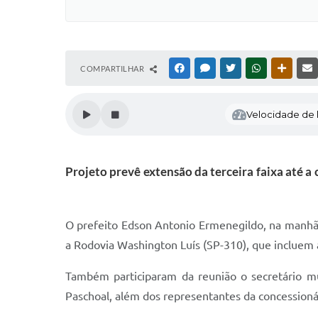
COMPARTILHAR
FACEBOOK
MESSENGER
TWITTER
WHATSAPP
OUTRAS
Velocidade de l
Projeto prevê extensão da terceira faixa até a
O prefeito Edson Antonio Ermenegildo, na manhã de
a Rodovia Washington Luís (SP-310), que incluem a
Também participaram da reunião o secretário mu
Paschoal, além dos representantes da concessioná