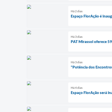
Há 2 dias
Espaço FlorAção é inaug
Há 3 dias
PAT Mirassol oferece 59
Há 3 dias
"Potência dos Encontros
Há 4 dias
Espaço FlorAção será in