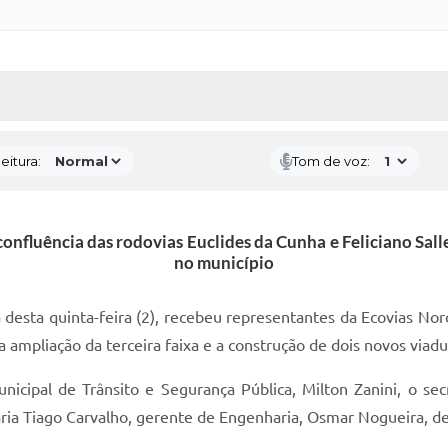
 MÍDIAS
RECEBA NOTÍCIAS
eitura:
Tom de voz:
 confluência das rodovias Euclides da Cunha e Feliciano Sal
no município
sta quinta-feira (2), recebeu representantes da Ecovias Noroe
 ampliação da terceira faixa e a construção de dois novos viadu
nicipal de Trânsito e Segurança Pública, Milton Zanini, o se
ria Tiago Carvalho, gerente de Engenharia, Osmar Nogueira, de 