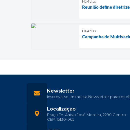
Há 4 dias
Reunião define diretri
Há 4 dias
Campanha de Multivacina
Newsletter
Inscreva-se em nossa Newsletter para rece
Localização
Praça Dr. Anisio José Moreira, 2290 Centro
CEP: 15130-065