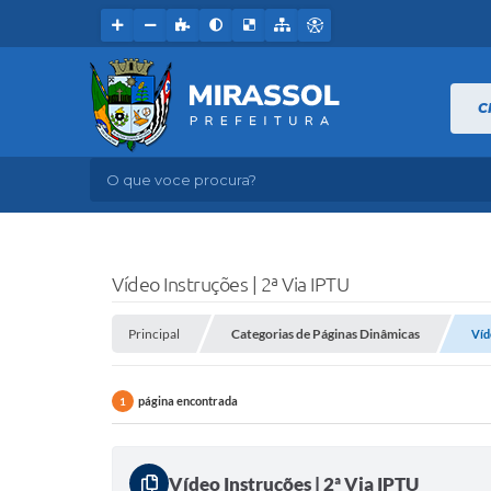
C
O que voce procura?
Vídeo Instruções | 2ª Via IPTU
Principal
Categorias de Páginas Dinâmicas
Víd
página encontrada
1
Vídeo Instruções | 2ª Via IPTU