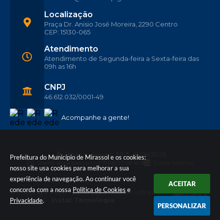
Localização
Praça Dr. Anisio José Moreira, 2290 Centro
CEP: 15130-065
Atendimento
Atendimento de Segunda-feira a Sexta-feira das
09h as 16h
CNPJ
46.612.032/0001-49
Acompanhe a gente!
Versão do Sistema:
3.5.3 - 19/06/2026
Prefeitura do Município de Mirassol e os cookies:
Portal atualizado em:
07/08/2026 14:11
Dados Abertos
nosso site usa cookies para melhorar a sua
experiência de navegação. Ao continuar você
ACEITAR
concorda com a nossa
Política de Cookies
e
© Copyright Instar - 2006-2026. Todos os direitos
reservados -
Instar Tecnologia
Privacidade
.
PERSONALIZAR