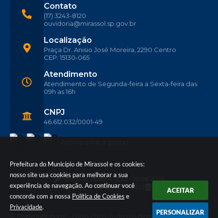
Contato
(17) 3243-8120
ouvidoria@mirassol.sp.gov.br
Localização
Praça Dr. Anisio José Moreira, 2290 Centro
CEP: 15130-065
Atendimento
Atendimento de Segunda-feira a Sexta-feira das
09h as 16h
CNPJ
46.612.032/0001-49
Acompanhe a gente!
Prefeitura do Município de Mirassol e os cookies:
nosso site usa cookies para melhorar a sua
Versão do Sistema:
3.5.3 - 19/06/2026
experiência de navegação. Ao continuar você
Portal atualizado em:
07/08/2026 09:13
Dados Abertos
ACEITAR
concorda com a nossa
Política de Cookies
e
Privacidade
.
PERSONALIZAR
© Copyright Instar - 2006-2026. Todos os direitos