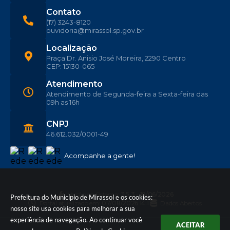
Contato
(17) 3243-8120
ouvidoria@mirassol.sp.gov.br
Localização
Praça Dr. Anisio José Moreira, 2290 Centro
CEP: 15130-065
Atendimento
Atendimento de Segunda-feira a Sexta-feira das
09h as 16h
CNPJ
46.612.032/0001-49
Acompanhe a gente!
Versão do Sistema:
3.5.3 - 19/06/2026
Prefeitura do Município de Mirassol e os cookies:
Portal atualizado em:
07/08/2026 14:11
Dados Abertos
nosso site usa cookies para melhorar a sua
experiência de navegação. Ao continuar você
ACEITAR