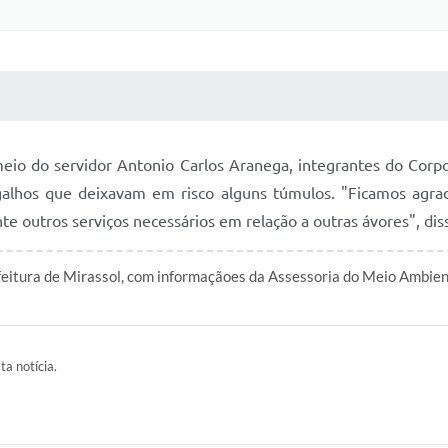
 MÍDIAS
RECEBA NOTÍCIAS
eio do servidor Antonio Carlos Aranega, integrantes do Corpo
alhos que deixavam em risco alguns túmulos. "Ficamos agra
te outros serviços necessários em relação a outras ávores", di
feitura de Mirassol, com informaçãoes da Assessoria do Meio Ambi
ta notícia.