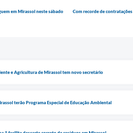
eguem em Mirassol neste sábado
Com recorde de contratações c
ente e Agricultura de Mirassol tem novo secretário
irassol terão Programa Especial de Educação Ambiental
a 1 facilita descarte correto de resíduos em Mirassol