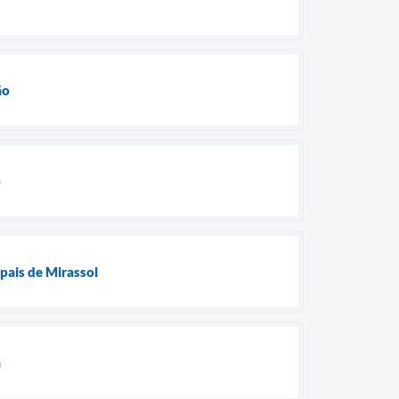
ão
o
ipais de Mirassol
a