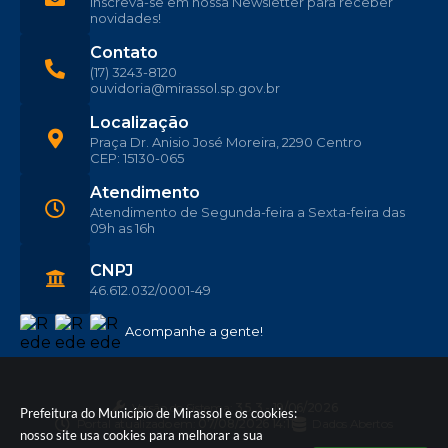
Inscreva-se em nossa Newsletter para receber
novidades!
Contato
(17) 3243-8120
ouvidoria@mirassol.sp.gov.br
Localização
Praça Dr. Anisio José Moreira, 2290 Centro
CEP: 15130-065
Atendimento
Atendimento de Segunda-feira a Sexta-feira das
09h as 16h
CNPJ
46.612.032/0001-49
Acompanhe a gente!
Versão do Sistema:
3.5.3 - 19/06/2026
Prefeitura do Município de Mirassol e os cookies:
Portal atualizado em:
07/08/2026 14:11
Dados Abertos
nosso site usa cookies para melhorar a sua