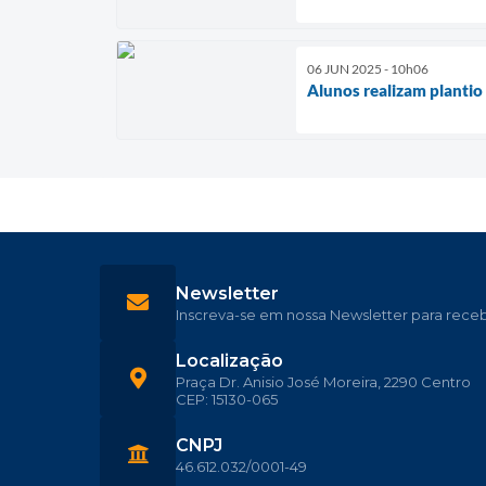
06 JUN 2025 - 10h06
Alunos realizam planti
Newsletter
Inscreva-se em nossa Newsletter para rece
Localização
Praça Dr. Anisio José Moreira, 2290 Centro
CEP: 15130-065
CNPJ
46.612.032/0001-49