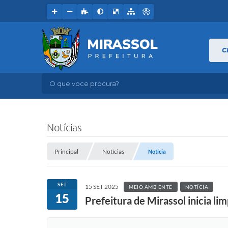
C
O que voce procura?
Notícias
Principal
Notícias
Notícia
SET
15 SET 2025
MEIO AMBIENTE
NOTÍCIA
15
Prefeitura de Mirassol inicia l