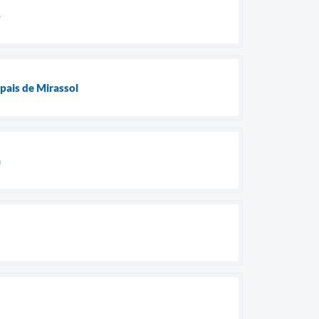
o
ipais de Mirassol
a