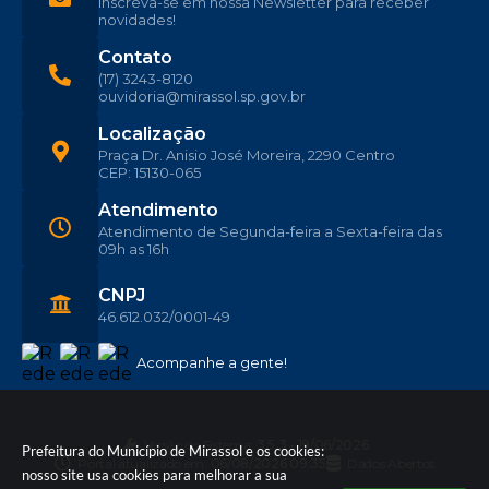
Inscreva-se em nossa Newsletter para receber
novidades!
Contato
(17) 3243-8120
ouvidoria@mirassol.sp.gov.br
Localização
Praça Dr. Anisio José Moreira, 2290 Centro
CEP: 15130-065
Atendimento
Atendimento de Segunda-feira a Sexta-feira das
09h as 16h
CNPJ
46.612.032/0001-49
Acompanhe a gente!
Versão do Sistema:
3.5.3 - 19/06/2026
Prefeitura do Município de Mirassol e os cookies:
Portal atualizado em:
06/08/2026 09:35
Dados Abertos
nosso site usa cookies para melhorar a sua