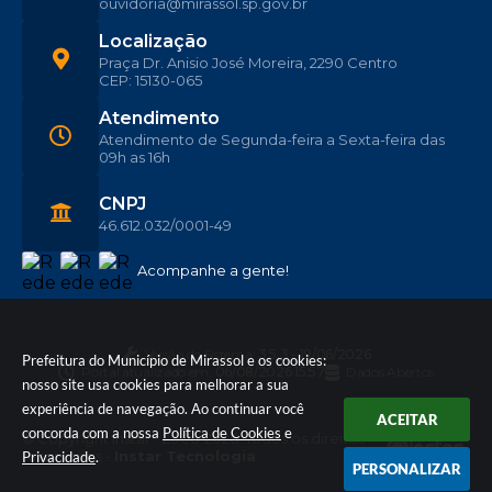
ouvidoria@mirassol.sp.gov.br
Localização
Praça Dr. Anisio José Moreira, 2290 Centro
CEP: 15130-065
Atendimento
Atendimento de Segunda-feira a Sexta-feira das
09h as 16h
CNPJ
46.612.032/0001-49
Acompanhe a gente!
Versão do Sistema:
3.5.3 - 19/06/2026
Prefeitura do Município de Mirassol e os cookies:
Portal atualizado em:
06/08/2026 15:57
Dados Abertos
nosso site usa cookies para melhorar a sua
experiência de navegação. Ao continuar você
ACEITAR
concorda com a nossa
Política de Cookies
e
© Copyright Instar - 2006-2026. Todos os direitos
reservados -
Instar Tecnologia
Privacidade
.
PERSONALIZAR